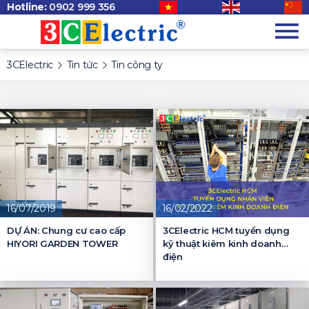
Hotline:
0902 999 356
3CElectric
Tin tức
Tin công ty
16/07/2019
16/02/2022
DỰ ÁN: Chung cư cao cấp
3CElectric HCM tuyển dụng
HIYORI GARDEN TOWER
kỹ thuật kiêm kinh doanh
điện