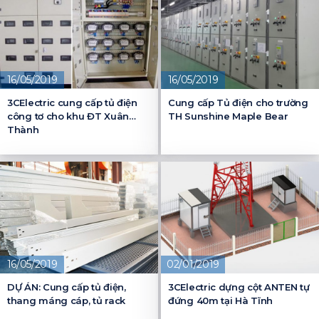
16/05/2019
16/05/2019
3CElectric cung cấp tủ điện
Cung cấp Tủ điện cho trường
công tơ cho khu ĐT Xuân
TH Sunshine Maple Bear
Thành
16/05/2019
02/01/2019
DỰ ÁN: Cung cấp tủ điện,
3CElectric dựng cột ANTEN tự
thang máng cáp, tủ rack
đứng 40m tại Hà Tĩnh