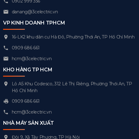
0902 999 356
danang@3celectric.vn
VP KINH DOANH TPHCM
16-LK2 khu dân cư Hà Đô, Phường Thới An, TP Hồ Chí Minh
0909 686 661
hcm@3celectric.vn
KHO HÀNG TP HCM
Lô A5 Khu Codesco, 312 Lê Thị Riêng, Phường Thới An, TP
Hồ Chí Minh
0909 686 661
hcm@3celectric.vn
NHÀ MÁY SẢN XUẤT
Đội 9, Xã Tây Phương, TP Hà Nội