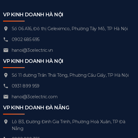
VP KINH DOANH HÀ NỘI
Số 06 A16, Đô thị Geleximco, Phường Tây Mỗ, TP Hà Nội
0902 685 695
hanoi@3celectric.vn
VP KINH DOANH HÀ NỘI
Số 11 đường Trần Thái Tông, Phường Cầu Giấy, TP Hà Nội
0931 899 959
hanoi@3celectric.com
VP KINH DOANH ĐÀ NẴNG
Lô B3, Đường Đinh Gia Trinh, Phường Hoà Xuân, TP Đà
Nẵng