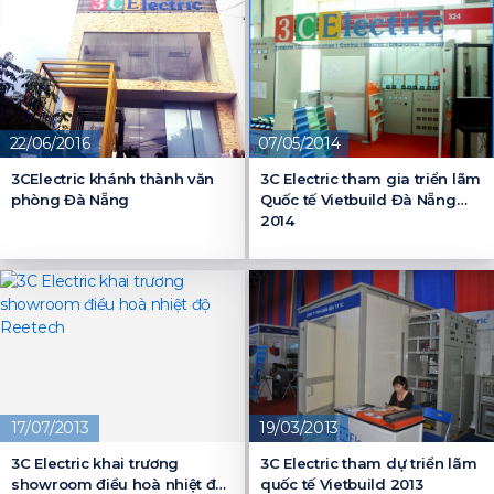
22/06/2016
07/05/2014
3CElectric khánh thành văn
3C Electric tham gia triển lãm
phòng Đà Nẵng
Quốc tế Vietbuild Đà Nẵng
2014
17/07/2013
19/03/2013
3C Electric khai trương
3C Electric tham dự triển lãm
showroom điều hoà nhiệt độ
quốc tế Vietbuild 2013