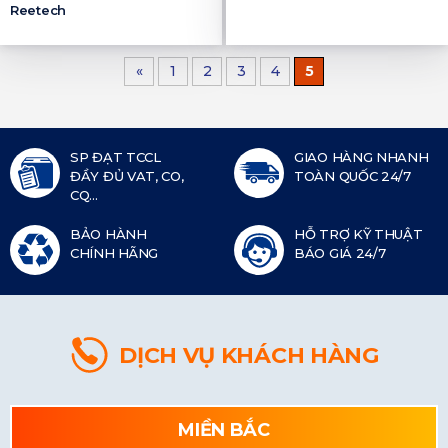
Reetech
«
1
2
3
4
5
SP ĐẠT TCCL
GIAO HÀNG NHANH
ĐẦY ĐỦ VAT, CO,
TOÀN QUỐC 24/7
CQ...
BẢO HÀNH
HỖ TRỢ KỸ THUẬT
CHÍNH HÃNG
BÁO GIÁ 24/7
DỊCH VỤ KHÁCH HÀNG
MIỀN BẮC