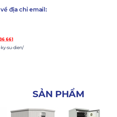
về địa chỉ email:
86 661
-ky-su-dien/
SẢN PHẨM