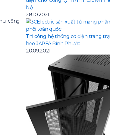
điện cho Công ty TNHH Crown Hà
Nội
28.10.2021
khu công
Thi công hệ thống cơ điện trang trại
heo JAPFA Bình Phước
20.09.2021