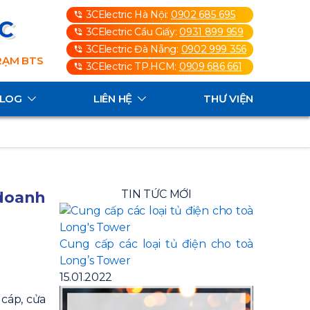
3CElectric Hà Nội:
0902 685 695
3C
3CElectric Cầu Giấy:
0931 899 959
3CElectric Đà Nẵng:
0902 999 356
TRẠM BTS
3CElectric TP.HCM:
0909 686 661
ALOG
LIÊN HỆ
THƯ VIỆN
TIN TỨC MỚI
 doanh
Cung cấp các loại tủ điện cho toà
Long’s Tower
15.01.2022
 cáp, cửa