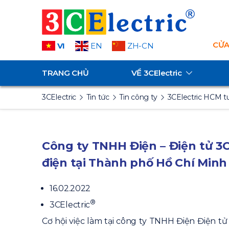
CỬA
VI
EN
ZH-CN
TRANG CHỦ
VỀ
3CElectric
3CElectric
Tin tức
Tin công ty
3CElectric HCM t
Công ty TNHH Điện – Điện tử 3
điện tại Thành phố Hồ Chí Minh
16.02.2022
®
3CElectric
Cơ hội việc làm tại công ty TNHH Điện Điện tử