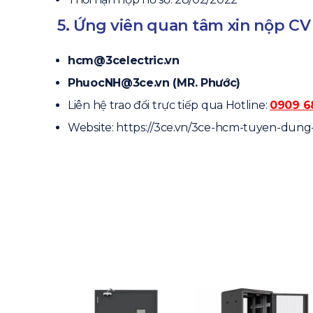
5. Ứng viên quan tâm xin nộp CV 
hcm@3celectric.vn
PhuocNH@3ce.vn (MR. Phước)
Liên hệ trao đổi trực tiếp qua Hotline:
0909 6
Website: https://3ce.vn/3ce-hcm-tuyen-dung