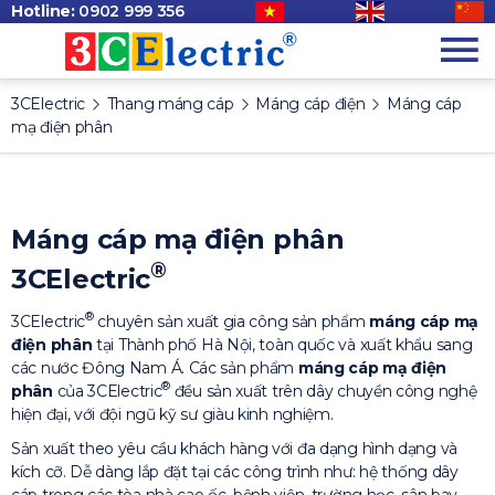
Hotline:
0902 999 356
3CElectric
Thang máng cáp
Máng cáp điện
Máng cáp
mạ điện phân
Máng cáp mạ điện phân
®
3CElectric
®
3CElectric
chuyên sản xuất gia công sản phẩm
máng cáp mạ
điện phân
tại Thành phố Hà Nội, toàn quốc và xuất khẩu sang
các nước Đông Nam Á. Các sản phẩm
máng cáp mạ điện
®
phân
của 3CElectric
đều sản xuất trên dây chuyền công nghệ
hiện đại, với đội ngũ kỹ sư giàu kinh nghiệm.
Sản xuất theo yêu cầu khách hàng với đa dạng hình dạng và
kích cỡ. Dễ dàng lắp đặt tại các công trình như: hệ thống dây