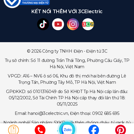
KẾT NỐI THÊM VỚI 3CElectric
© 2026 Công ty TNHH Điện - Điện tử 3C
Trụ sở chính: Số 11 đường Trần Thái Tông, Phường Cầu Giấy, TP
Hà Nội, Việt Nam
VPGD: A16 – NV6 ô số 06, Khu đô thị mới hai bên đường Lê
Trọng Tấn, Phường Tây Mỗ, TP Hà Nội, Việt Nam
GPĐKKD: số 0101316049 do Sở KHĐT Tp Hà Nội cấp lần đầu:
05/12/2002, Sở Tài Chính TP Hà Nội cấp thay đổi lần thứ 18:
05/11/2025
Email: hanoi@3celectric.vn, Điện thoại: 0902 685 695
Ngành nghề/ Sản phẩm: SXKD cửa thép chống cháy, tủ rack, tủ
trạm viễn thông, tủ điện, thang cáp - máng cáp...