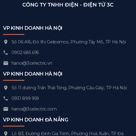
VP KINH DOANH HÀ NỘI
Số 06 A16, Đô thị Geleximco, Phường Tây Mỗ, TP Hà Nội
0902 685 695
hanoi@3celectric.vn
VP KINH DOANH HÀ NỘI
Số 11 đường Trần Thái Tông, Phường Cầu Giấy, TP Hà Nội
0931 899 959
hanoi@3celectric.com
VP KINH DOANH ĐÀ NẴNG
Lô B3, Đường Đinh Gia Trinh, Phường Hoà Xuân, TP Đà