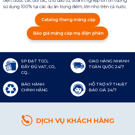
điện, được các đối tác, chủ đầu tư, doanh nghiệp lớn tin tưởng
sử dụng 100% tại các dự án trọng điểm, lớn nhỏ trên cả nước.
Catalog thang máng cáp
Báo giá máng cáp mạ điện phân
SP ĐẠT TCCL
GIAO HÀNG NHANH
ĐẦY ĐỦ VAT, CO,
TOÀN QUỐC 24/7
CQ...
BẢO HÀNH
HỖ TRỢ KỸ THUẬT
CHÍNH HÃNG
BÁO GIÁ 24/7
DỊCH VỤ KHÁCH HÀNG