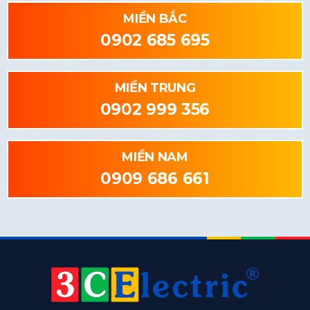
MIỀN BẮC
0902 685 695
MIỀN TRUNG
0902 999 356
MIỀN NAM
0909 686 661