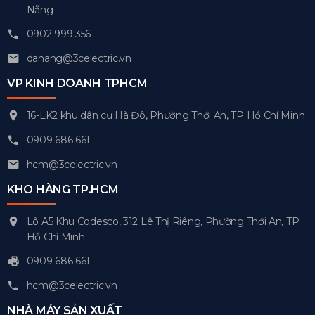
Nẵng
0902 999 356
danang@3celectric.vn
VP KINH DOANH TPHCM
16-LK2 khu dân cư Hà Đô, Phường Thới An, TP Hồ Chí Minh
0909 686 661
hcm@3celectric.vn
KHO HÀNG TP.HCM
Lô A5 Khu Codesco, 312 Lê Thị Riêng, Phường Thới An, TP
Hồ Chí Minh
0909 686 661
hcm@3celectric.vn
NHÀ MÁY SẢN XUẤT