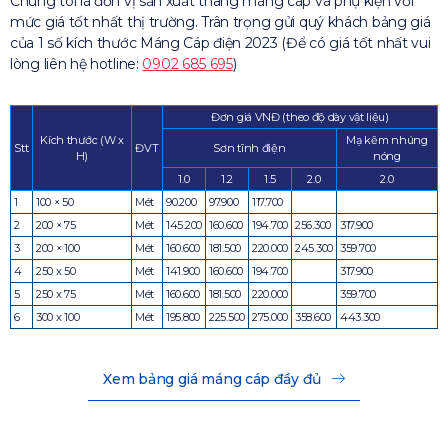
Chúng tôi là đơn vị sản xuất thang máng cáp và phụ kiện với
mức giá tốt nhất thị trường. Trân trọng gửi quý khách bảng giá
của 1 số kích thước Máng Cáp điện 2023 (Để có giá tốt nhất vui
lòng liên hệ hotline:
0902 685 695
)
Đơn giá VNĐ (theo độ dày vật liệu)
Kích thước (W x
Mạ kẽm nhúng
Stt
ĐVT
Sơn tĩnh điện
H)
nóng
1.0
1.2
1.5
2.0
2.0
1
100 × 50
Mét
90.200
97.900
117.700
2
200 × 75
Mét
145.200
160.600
194.700
256.300
317.900
3
200 × 100
Mét
160.600
181.500
220.000
245.300
359.700
4
250 x 50
Mét
141.900
160.600
194.700
317.900
5
250 x 75
Mét
160.600
181.500
220.000
359.700
6
300 x 100
Mét
195.800
225.500
275.000
358.600
443.300
Xem bảng giá máng cáp đầy đủ