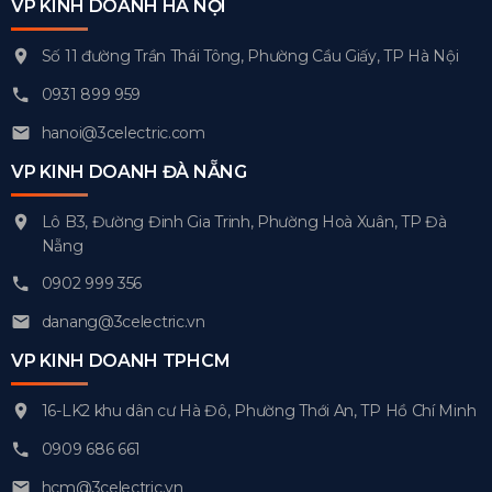
VP KINH DOANH HÀ NỘI
Số 11 đường Trần Thái Tông, Phường Cầu Giấy, TP Hà Nội
0931 899 959
hanoi@3celectric.com
VP KINH DOANH ĐÀ NẴNG
Lô B3, Đường Đinh Gia Trinh, Phường Hoà Xuân, TP Đà
Nẵng
0902 999 356
danang@3celectric.vn
VP KINH DOANH TPHCM
16-LK2 khu dân cư Hà Đô, Phường Thới An, TP Hồ Chí Minh
0909 686 661
hcm@3celectric.vn