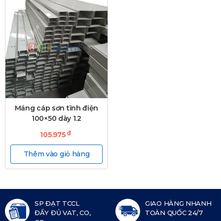
Máng cáp sơn tĩnh điện
100×50 dày 1.2
₫
105.975
Thêm vào giỏ hàng
SP ĐẠT TCCL
GIAO HÀNG NHANH
ĐẦY ĐỦ VAT, CO,
TOÀN QUỐC 24/7