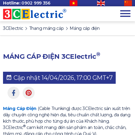
Hotline:
0902 999 356
3CElectric
Thang máng cáp
Máng cáp điện
®
MÁNG CÁP ĐIỆN
3CElectric
Cập nhật 14/04/2026, 17:00 GMT+7
Máng Cáp Điện
(Cable Trunking) được 3CElectric sản xuất trên
dây chuyền công nghệ hiện đại, tiêu chuẩn chất lượng, đa dạng
kích thước, phù hợp cho từng dự án của Khách hàng.
®
3CElectric
cam kết mang đến sản phẩm an toàn, chắc chắn,
thẩm mỹ, đẳng cấp cho công trình của Quý Vị.