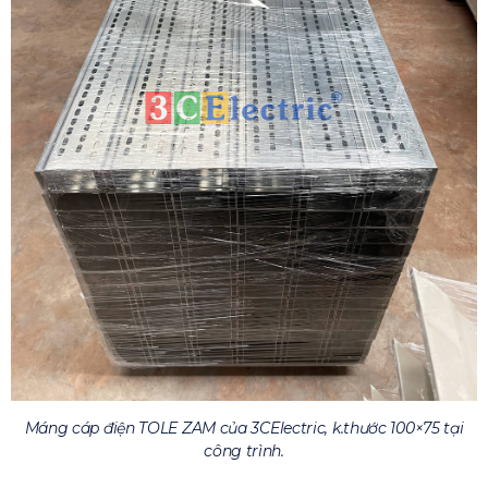
Máng cáp điện TOLE ZAM của 3CElectric, k.thước 100×75 tại
công trình.