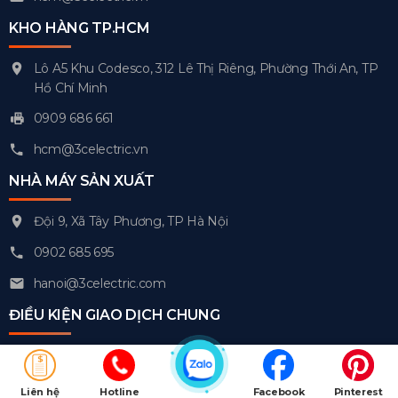
KHO HÀNG TP.HCM
Lô A5 Khu Codesco, 312 Lê Thị Riêng, Phường Thới An, TP
Hồ Chí Minh
0909 686 661
hcm@3celectric.vn
NHÀ MÁY SẢN XUẤT
Đội 9, Xã Tây Phương, TP Hà Nội
0902 685 695
hanoi@3celectric.com
ĐIỀU KIỆN GIAO DỊCH CHUNG
Chính sách kiểm hàng
Chính sách đổi trả
Liên hệ
Hotline
Facebook
Pinterest