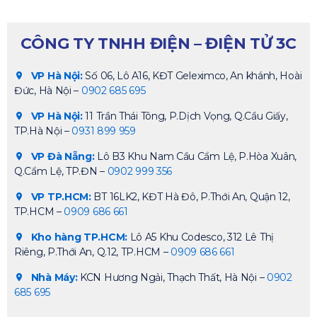
CÔNG TY TNHH ĐIỆN – ĐIỆN TỬ 3C
VP Hà Nội:
Số 06, Lô A16, KĐT Geleximco, An khánh, Hoài
Đức, Hà Nội –
0902 685 695
VP Hà Nội:
11 Trần Thái Tông, P.Dịch Vọng, Q.Cầu Giấy,
TP.Hà Nội –
0931 899 959
VP Đà Nẵng:
Lô B3 Khu Nam Cầu Cẩm Lệ, P.Hòa Xuân,
Q.Cẩm Lệ, TP.ĐN –
0902 999 356
VP TP.HCM:
BT 16LK2, KĐT Hà Đô, P.Thới An, Quận 12,
TP.HCM –
0909 686 661
Kho hàng TP.HCM:
Lô A5 Khu Codesco, 312 Lê Thị
Riêng, P.Thới An, Q.12, TP.HCM –
0909 686 661
Nhà Máy:
KCN Hương Ngải, Thạch Thất, Hà Nội –
0902
685 695