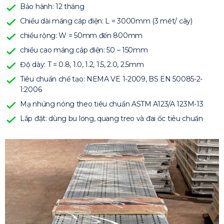
Bảo hành: 12 tháng
Chiều dài máng cáp điện: L = 3000mm (3 mét/ cây)
chiều rộng: W = 50mm đến 800mm
chiều cao máng cáp điện: 50 – 150mm
Độ dày: T = 0.8, 1.0, 1.2, 1.5, 2.0, 2.5mm
Tiêu chuẩn chế tạo: NEMA VE 1-2009, BS EN 50085-2-
1:2006
Mạ nhúng nóng theo tiêu chuẩn ASTM A123/A 123M-13
Lắp đặt: dùng bu long, quang treo và đai ốc tiêu chuẩn