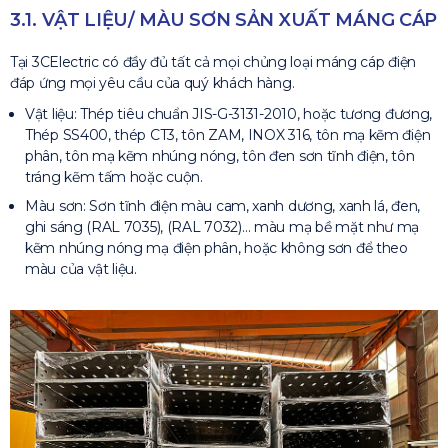
3.1. VẬT LIỆU/ MÀU SƠN SẢN XUẤT MÁNG CÁP
Tại 3CElectric có đầy đủ tất cả mọi chủng loại máng cáp điện
đáp ứng mọi yêu cầu của quý khách hàng.
Vật liệu: Thép tiêu chuẩn JIS-G-3131-2010, hoặc tương đương,
Thép SS400, thép CT3, tôn ZAM, INOX 316, tôn mạ kẽm điện
phân, tôn mạ kẽm nhúng nóng, tôn đen sơn tĩnh điện, tôn
tráng kẽm tấm hoặc cuộn.
Màu sơn: Sơn tĩnh điện màu cam, xanh dương, xanh lá, đen,
ghi sáng (RAL 7035), (RAL 7032)… màu mạ bề mặt như mạ
kẽm nhúng nóng mạ điện phân, hoặc không sơn để theo
màu của vật liệu.