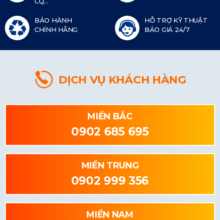
CQ...
BẢO HÀNH
HỖ TRỢ KỸ THUẬT
CHÍNH HÃNG
BÁO GIÁ 24/7
DỊCH VỤ KHÁCH HÀNG
MIỀN BẮC
0902 685 695
MIỀN TRUNG
0902 999 356
MIỀN NAM