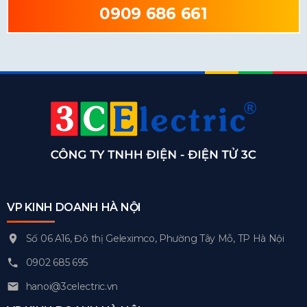
0909 686 661
VP KINH DOANH HÀ NỘI
Số 06 A16, Đô thị Geleximco, Phường Tây Mỗ, TP Hà Nội
0902 685 695
hanoi@3celectric.vn