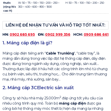
thước
W: 50 – 75 – 100 – 150 – 200 – 250 –
H: 50 – 75 – 100 – 150 – 200 – 250
(rộng Wx
300 – 400 – 600 – 800 – 1000
cao H)
LIÊN HỆ ĐỂ NHẬN TƯ VẤN VÀ HỖ TRỢ TỐT NHẤT:
HN:
0902 685 695
ĐN:
0902 999 356
HCM:
0909 686 661
1. Máng cáp điện là gì?
Máng cáp điện tiếng anh “
Cable Trunking
“, “cable tray”, là
máng dẫn dùng trong việc lắp đặt hệ thống cáp điện, dây điện.
được dùng trong ngành xây dựng, công nghiệp, sản xuất…
Thường được lắp đặt ở hầu hết các công trình lớn nhỏ từ chung
cư, bệnh viện, siêu thị, trường học,… Cho đến trung tâm thương
mại, nhà máy, nhà xưởng, sân bay…
2. Máng cáp 3CElectric sản xuất
2
Công ty sở hữu nhà máy 25.000m
đáp ứng tốt yêu cầu của
nhiều công trình quy mô. Toàn bộ
máng cáp điện
được gia
công bởi hệ thống máy móc thiết bị hiện đại mang lại những