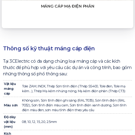
MÁNG CÁP MẠ ĐIỆN PHÂN
Thông số kỹ thuật máng cáp điện
Tại 3CElectric có đa dạng chủng loại máng cáp và các kích
thước để phù hợp với yêu cầu các dự án và công trình, bao gồm
những thông số phổ thông sau:
Vật liệu
Tole ZAM, INOX, Thép Sơn tĩnh điện (Thép SS400, Tole đen, Tole mạ
máng
kẽm…), Thép Mạ kẽm nhúng nóng, Mạ kẽm điện phân (Thép CT3)
cáp
Không sơn, Sơn tĩnh điện ghi sáng (RAL 7035), Sơn tĩnh điện (RAL
Màu sơn
7032), Sơn tĩnh điện màu cam, Sơn tĩnh điện xanh dương, Sơn tĩnh
điện màu đen, sơn màu tĩnh điện theo yêu cầu
Độ dày
vật liệu
0.8, 1.0, 1.2, 1.5, 2.0, 2.5mm
(mm)
Kích