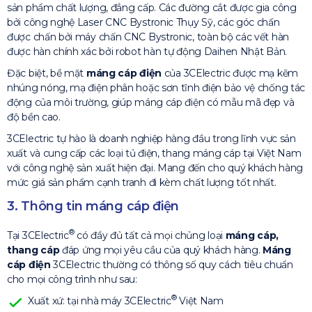
sản phẩm chất lượng, đẳng cấp. Các đường cắt được gia công
bởi công nghệ Laser CNC Bystronic Thụy Sỹ, các góc chấn
được chấn bởi máy chấn CNC Bystronic, toàn bộ các vết hàn
được hàn chính xác bởi robot hàn tự động Daihen Nhật Bản.
Đặc biệt, bề mặt
máng cáp điện
của 3CElectric được mạ kẽm
nhúng nóng, mạ điện phân hoặc sơn tĩnh điện bảo vệ chống tác
động của môi trường, giúp máng cáp điện có mẫu mã đẹp và
độ bền cao.
3CElectric tự hào là doanh nghiệp hàng đầu trong lĩnh vực sản
xuất và cung cấp các loại tủ điện, thang máng cáp tại Việt Nam
với công nghệ sản xuất hiện đại. Mang đến cho quý khách hàng
mức giá sản phẩm cạnh tranh đi kèm chất lượng tốt nhất.
3. Thông tin máng cáp điện
®
Tại 3CElectric
có đầy đủ tất cả mọi chủng loại
máng cáp,
thang cáp
đáp ứng mọi yêu cầu của quý khách hàng.
Máng
cáp điện
3CElectric thường có thông số quy cách tiêu chuẩn
cho mọi công trình như sau:
®
Xuất xứ: tại nhà máy 3CElectric
Việt Nam