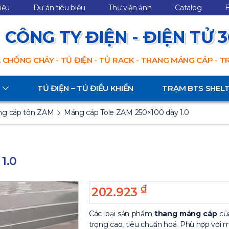
hiệu
Dự án tiêu biểu
Thư viện ảnh
Catalog
B
CÔNG TY ĐIỆN - ĐIỆN TỬ 
 CHỐNG CHÁY - TỦ ĐIỆN - TỦ RACK - THANG MÁNG CÁP - 
TỦ ĐIỆN – TỦ ĐIỀU KHIỂN
TRẠM BTS SHEL
g cáp tôn ZAM
Máng cáp Tole ZAM 250×100 dày 1.0
1.0
₫
202.923
Các loại sản phẩm
thang máng cáp
của
trọng cao, tiêu chuẩn hoá. Phù hợp với m