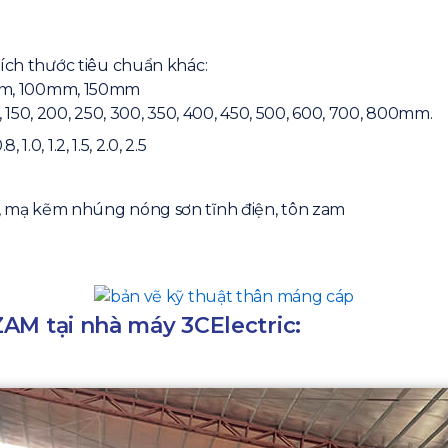
kích thước tiêu chuẩn khác:
mm, 100mm, 150mm
150, 200, 250, 300, 350, 400, 450, 500, 600, 700, 800mm.
 1.0, 1.2, 1.5, 2.0, 2.5
 mạ kẽm nhúng nóng sơn tĩnh điện, tôn zam
AM tại nhà máy 3CElectric: