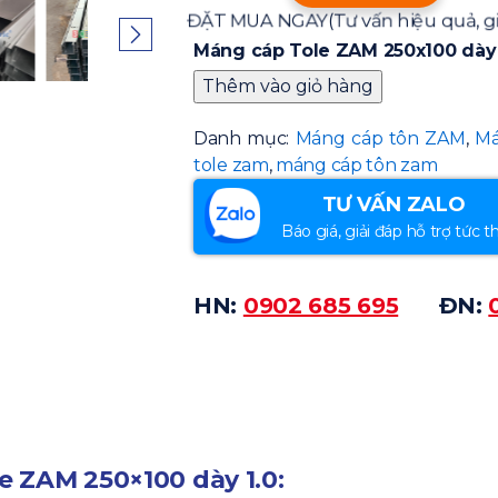
ĐẶT MUA NGAY
(Tư vấn hiệu quả, gi
Máng cáp Tole ZAM 250x100 dày 
Thêm vào giỏ hàng
Danh mục:
Máng cáp tôn ZAM
,
Má
tole zam
,
máng cáp tôn zam
TƯ VẤN ZALO
Báo giá, giải đáp hỗ trợ tức th
HN:
0902 685 695
ĐN:
e ZAM 250×100 dày 1.0
: