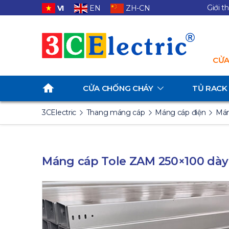
Giới t
VI
EN
ZH-CN
CỬA
CỬA CHỐNG CHÁY
TỦ RACK
3CElectric
Thang máng cáp
Máng cáp điện
Mán
Máng cáp Tole ZAM 250×100 dày 