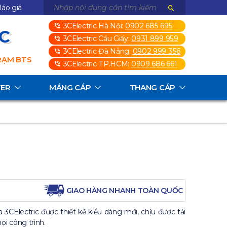
áo giá
3CElectric Hà Nội:
0902 685 695
3C
3CElectric Cầu Giấy:
0931 899 959
3CElectric Đà Nẵng:
0902 999 356
TRẠM BTS
3CElectric TP.HCM:
0909 686 661
TER
MÁNG CÁP
THANG CÁP
GIAO HÀNG NHANH TOÀN QUỐC
 3CElectric được thiết kế kiểu dáng mới, chịu được tải
ọi công trình.