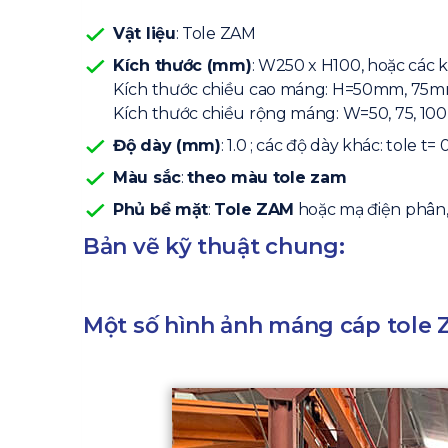
Vật liệu
: Tole ZAM
Kích thước (mm)
: W250 x H100, hoặc các 
Kích thước chiều cao máng: H=50mm, 75
Kích thước chiều rộng máng: W=50, 75, 100, 
Độ dày (mm)
: 1.0 ; các độ dày khác: tole t= 0.8,
Màu sắc
:
theo màu tole zam
Phủ bề mặt
:
Tole ZAM
hoặc mạ điện phân,
Bản vẽ kỹ thuật chung:
Một số hình ảnh máng cáp tole Z