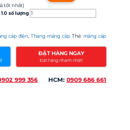
á tốt nhất)
1.0 số lượng
ng cáp điện
,
Thang máng cáp
Thẻ:
máng cáp
ĐẶT HÀNG NGAY
ì!
Đặt hàng nhanh nhất!
0902 999 356
HCM:
0909 686 661