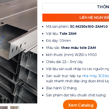
THÔN
LIÊN HỆ NGAY Đ
Mã sản phẩm:
3C-M250x100-ZAM1.0
Vật liệu:
Tole ZAM
Độ dày: 1.0mm
Màu sắc:
theo màu tole ZAM
kích thước (mm): W250 x H100
Chiều dài: 2,5 – 3m/ cây
Vật liệu sản xuất nhập từ các nguồn ng
Sản xuất trực tiếp tại
nhà máy 3CElec
xuất nhanh nhất đáp ứng được khối lư
Bảo hành 12 tháng
Sản phẩm đạt tiêu chuẩn chất lượng.
Xem Catalog