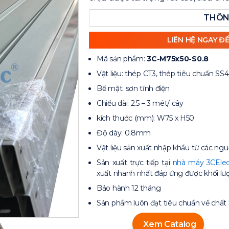
THÔN
LIÊN HỆ NGAY Đ
Mã sản phẩm:
3C-M75x50-S0.8
Vật liệu: thép CT3, thép tiêu chuẩn SS
Bề mặt: sơn tĩnh điện
Chiều dài: 2.5 – 3 mét/ cây
kích thước (mm): W75 x H50
Độ dày: 0.8mm
Vật liệu sản xuất nhập khẩu từ các ngu
Sản xuất trực tiếp tại
nhà máy 3CElec
xuất nhanh nhất đáp ứng được khối lượ
Bảo hành 12 tháng
Sản phẩm luôn đạt tiêu chuẩn về chất
Xem Catalog