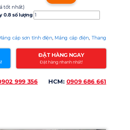
iá tốt nhất)
y 0.8 số lượng
Máng cáp sơn tĩnh điện
,
Máng cáp điện
,
Thang
ĐẶT HÀNG NGAY
ì!
Đặt hàng nhanh nhất!
0902 999 356
HCM:
0909 686 661