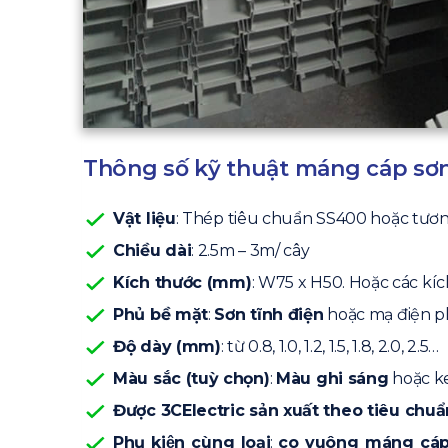
Thông số kỹ thuật máng cáp sơn 
Vật liệu
: Thép tiêu chuẩn SS400 hoặc tư
Chiều dài
: 2.5m – 3m/ cây
Kích thước (mm)
: W75 x H50. Hoặc các kí
Phủ bề mặt
:
Sơn tĩnh điện
hoặc mạ điện p
Độ dày (mm)
: từ 0.8, 1.0, 1.2, 1.5, 1.8, 2.0, 2.5…
Màu sắc (tuỳ chọn)
:
Màu ghi sáng
hoặc k
Được 3CElectric sản xuất theo tiêu chuẩn
Phụ kiện cùng loại
:
co vuông máng cá