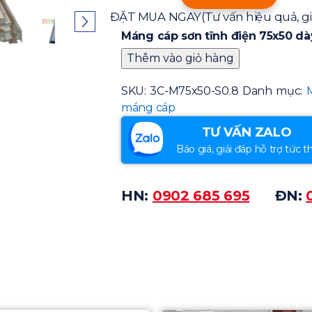
ĐẶT MUA NGAY
(Tư vấn hiệu quả, g
Máng cáp sơn tĩnh điện 75x50 dà
Thêm vào giỏ hàng
SKU:
3C-M75x50-S0.8
Danh mục:
máng cáp
TƯ VẤN ZALO
Báo giá, giải đáp hỗ trợ tức th
HN:
0902 685 695
ĐN: