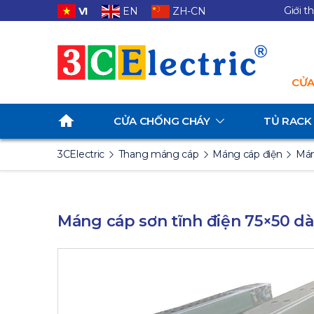
Giới t
VI
EN
ZH-CN
CỬA
CỬA CHỐNG CHÁY
TỦ RACK
3CElectric
Thang máng cáp
Máng cáp điện
Mán
Máng cáp sơn tĩnh điện 75×50 dà