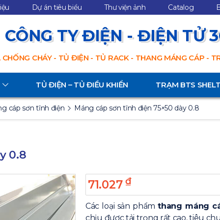
hiệu
Dự án tiêu biểu
Thư viện ảnh
Catalog
B
CÔNG TY ĐIỆN - ĐIỆN TỬ 
 CHỐNG CHÁY - TỦ ĐIỆN - TỦ RACK - THANG MÁNG CÁP - 
TỦ ĐIỆN – TỦ ĐIỀU KHIỂN
TRẠM BTS SHEL
g cáp sơn tĩnh điện
Máng cáp sơn tĩnh điện 75×50 dày 0.8
y 0.8
₫
71.027
Các loại sản phẩm
thang máng c
chịu được tải trọng rất cao, tiêu c