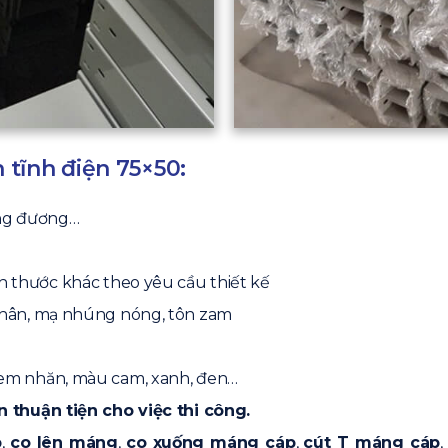
tĩnh điện 75×50:
ơng đương…
ch thước khác theo yêu cầu thiết kế
hân, mạ nhúng nóng, tôn zam
em nhăn, màu cam, xanh, đen…
 thuận tiện cho việc thi công.
p
,
co lên máng
,
co xuống máng cáp
,
cút T máng cáp