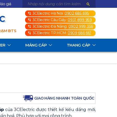
áo giá
3CElectric Hà Nội:
0902 685 695
3C
3CElectric Cầu Giấy:
0931 899 959
3CElectric Đà Nẵng:
0902 999 356
TRẠM BTS
3CElectric TP.HCM:
0909 686 661
TER
MÁNG CÁP
THANG CÁP
GIAO HÀNG NHANH TOÀN QUỐC
áp
của 3CElectric được thiết kế kiểu dáng mới,
huẩn hoá. Phù hợp với mọi công trình.