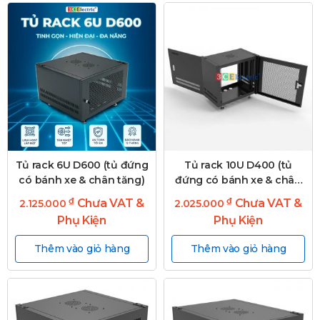
Tủ rack 6U D600 (tủ đứng
Tủ rack 10U D400 (tủ
có bánh xe & chân tăng)
đứng có bánh xe & chân
tăng)
₫
₫
Chưa VAT &
Chưa VAT &
2.125.000
2.025.000
Phụ Kiện
Phụ Kiện
Thêm vào giỏ hàng
Thêm vào giỏ hàng