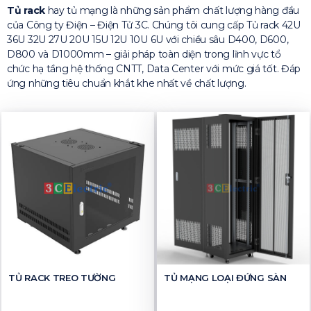
Tủ rack
hay tủ mạng là những sản phẩm chất lượng hàng đầu
của Công ty Điện – Điện Tử 3C. Chúng tôi cung cấp Tủ rack 42U
36U 32U 27U 20U 15U 12U 10U 6U với chiều sâu D400, D600,
D800 và D1000mm – giải pháp toàn diện trong lĩnh vực tổ
chức hạ tầng hệ thống CNTT, Data Center với mức giá tốt. Đáp
ứng những tiêu chuẩn khắt khe nhất về chất lượng.
TỦ RACK TREO TƯỜNG
TỦ MẠNG LOẠI ĐỨNG SÀN