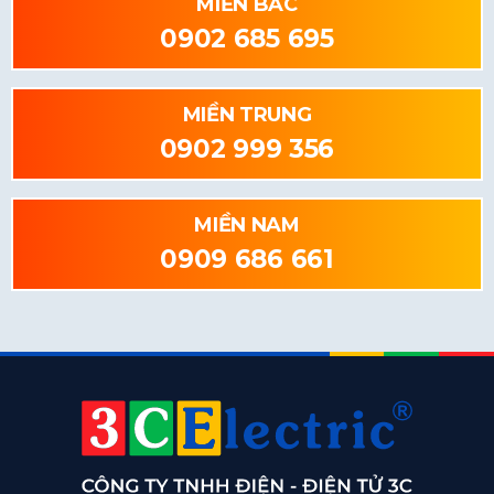
MIỀN BẮC
0902 685 695
MIỀN TRUNG
0902 999 356
MIỀN NAM
0909 686 661