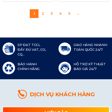
1
2
3
4
5
→
SP ĐẠT TCCL
GIAO HÀNG NHANH
ĐẦY ĐỦ VAT, CO,
TOÀN QUỐC 24/7
CQ...
BẢO HÀNH
HỖ TRỢ KỸ THUẬT
CHÍNH HÃNG
BÁO GIÁ 24/7
DỊCH VỤ KHÁCH HÀNG