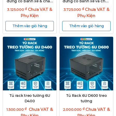
đứng có bánh xe & chân
đứng có bánh xe và chân
tăng)
tăng)
₫
₫
Chưa VAT &
Chưa VAT &
3.125.000
3.725.000
Phụ Kiện
Phụ Kiện
Thêm vào giỏ hàng
Thêm vào giỏ hàng
Tủ rack treo tường 6U
Tủ Rack 6U D600 treo
D400
tường
₫
₫
Chưa VAT &
Chưa VAT &
1.500.000
2.000.000
Phụ Kiện
Phụ Kiện