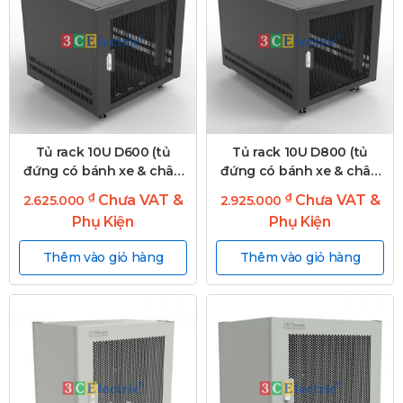
Tủ rack 10U D600 (tủ
Tủ rack 10U D800 (tủ
đứng có bánh xe & chân
đứng có bánh xe & chân
tăng)
tăng)
₫
₫
Chưa VAT &
Chưa VAT &
2.625.000
2.925.000
Phụ Kiện
Phụ Kiện
Thêm vào giỏ hàng
Thêm vào giỏ hàng