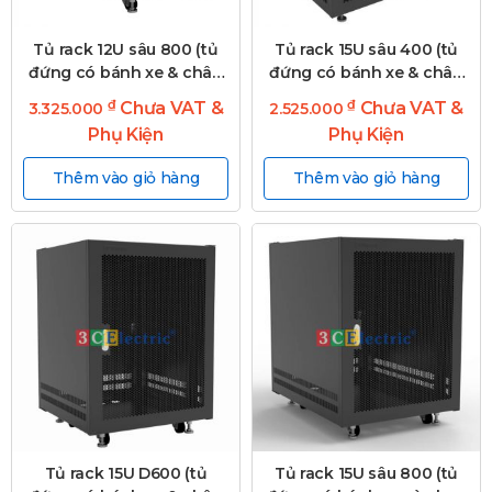
Tủ rack 12U sâu 800 (tủ
Tủ rack 15U sâu 400 (tủ
đứng có bánh xe & chân
đứng có bánh xe & chân
tăng)
tăng)
₫
₫
Chưa VAT &
Chưa VAT &
3.325.000
2.525.000
Phụ Kiện
Phụ Kiện
Thêm vào giỏ hàng
Thêm vào giỏ hàng
Tủ rack 15U D600 (tủ
Tủ rack 15U sâu 800 (tủ