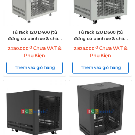
Tủ rack 12U D400 (tủ
Tủ rack 12U D600 (tủ
đứng có bánh xe & chân
đứng có bánh xe & chân
tăng)
tăng)
₫
₫
Chưa VAT &
Chưa VAT &
2.250.000
2.825.000
Phụ Kiện
Phụ Kiện
Thêm vào giỏ hàng
Thêm vào giỏ hàng