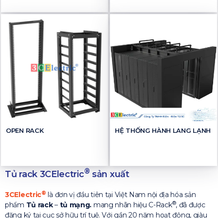
OPEN RACK
HỆ THỐNG HÀNH LANG LẠNH
®
Tủ rack 3CElectric
sản xuất
®
3CElectric
là đơn vị đầu tiên tại Việt Nam nội địa hóa sản
®
phẩm
Tủ rack
–
tủ mạng.
mang nhãn hiệu C-Rack
, đã được
đăng ký tại cục sở hữu trí tuệ. Với gần 20 năm hoạt động, giàu