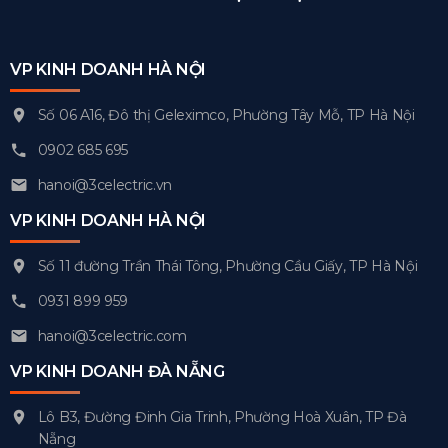
VP KINH DOANH HÀ NỘI
Số 06 A16, Đô thị Geleximco, Phường Tây Mỗ, TP Hà Nội
0902 685 695
hanoi@3celectric.vn
VP KINH DOANH HÀ NỘI
Số 11 đường Trần Thái Tông, Phường Cầu Giấy, TP Hà Nội
0931 899 959
hanoi@3celectric.com
VP KINH DOANH ĐÀ NẴNG
Lô B3, Đường Đinh Gia Trinh, Phường Hoà Xuân, TP Đà
Nẵng