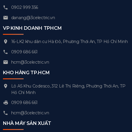
0902 999 356
danang@3celectric.vn
VP KINH DOANH TPHCM
16-LK2 khu dân cư Hà Đô, Phường Thới An, TP Hồ Chí Minh
0909 686 661
hcm@3celectric.vn
KHO HÀNG TP.HCM
Lô A5 Khu Codesco, 312 Lê Thị Riêng, Phường Thới An, TP
Hồ Chí Minh
0909 686 661
hcm@3celectric.vn
NHÀ MÁY SẢN XUẤT