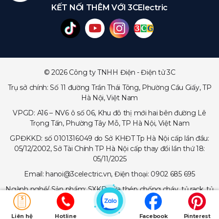
KẾT NỐI THÊM VỚI 3CElectric
© 2026 Công ty TNHH Điện - Điện tử 3C
Trụ sở chính: Số 11 đường Trần Thái Tông, Phường Cầu Giấy, TP
Hà Nội, Việt Nam
VPGD: A16 – NV6 ô số 06, Khu đô thị mới hai bên đường Lê
Trọng Tấn, Phường Tây Mỗ, TP Hà Nội, Việt Nam
GPĐKKD: số 0101316049 do Sở KHĐT Tp Hà Nội cấp lần đầu:
05/12/2002, Sở Tài Chính TP Hà Nội cấp thay đổi lần thứ 18:
05/11/2025
Email: hanoi@3celectric.vn, Điện thoại: 0902 685 695
Ngành nghề/ Sản phẩm: SXKD cửa thép chống cháy, tủ rack, tủ
trạm viễn thông, tủ điện, thang cáp - máng cáp...
Liên hệ
Hotline
Facebook
Pinterest