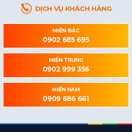
DỊCH VỤ KHÁCH HÀNG
MIỀN BẮC
0902 685 695
MIỀN TRUNG
0902 999 356
MIỀN NAM
0909 686 661