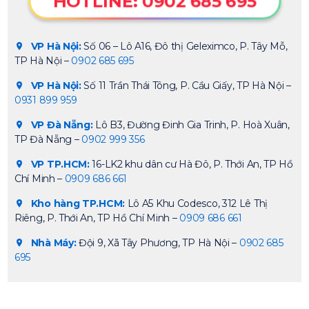
HOTLINE: 0902 685 695
VP Hà Nội:
Số 06 – Lô A16, Đô thị Geleximco, P. Tây Mỗ,
TP Hà Nội –
0902 685 695
VP Hà Nội:
Số 11 Trần Thái Tông, P. Cầu Giấy, TP Hà Nội –
0931 899 959
VP Đà Nẵng:
Lô B3, Đường Đinh Gia Trinh, P. Hoà Xuân,
TP Đà Nẵng –
0902 999 356
VP TP.HCM:
16-LK2 khu dân cư Hà Đô, P. Thới An, TP Hồ
Chí Minh –
0909 686 661
Kho hàng TP.HCM:
Lô A5 Khu Codesco, 312 Lê Thị
Riêng, P. Thới An, TP Hồ Chí Minh –
0909 686 661
Nhà Máy:
Đội 9, Xã Tây Phương, TP Hà Nội –
0902 685
695