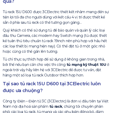
quả?
Tủ rack 15U D600 được 3CElectric thiết kết nhằm mang đến sự
tiện lợi tối đa cho người dùng với kết cấu 4 vị trí được thiết kế
sẵn ở phía sau tủ rack có thể tường gọn gàng…
Quý khách có thể sử dụng tủ để bảo quản và quản lý các loại
đầu thu Camera, các modem hay Switch mạng (tủ được thiết
kế tuân thủ tiêu chuẩn tủ rack 19inch nên phù hợp với hầu hết
các loại thiết bị mạng hiện nay). Có thể đặt tủ ở một góc nhỏ
hoặc cũng có thể gắn lên tường.
Tủ chỉ thực sự thích hợp để sử dụng ở không gian trong nhà,
bởi thế nếu bạn cần cho việc thi công
tủ mạng kỹ thuật 10U
ở
ngoài trời vậy hãy liên hệ với 3CElectric để được tư vấn, đặt
hàng một số loại tủ rack Outdoor thích hợp hơn.
Tại sao tủ rack 15U D600 tại 3CElectric luôn
được ưa chuộng?
Công ty Điện – Điện tử 3C (3CElectric) là đơn vị đầu tiên tại Việt
Nam nội địa hoá sản phẩm
tủ rack
, chúng tôi chuyên phân
phối các loại tủ rack, tủ mạng và các phụ kiện đồng bộ, đảm