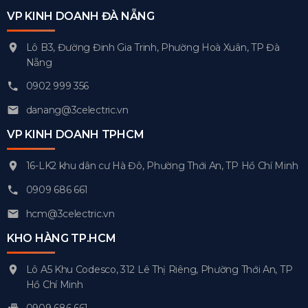
VP KINH DOANH ĐÀ NẴNG
Lô B3, Đường Đinh Gia Trinh, Phường Hoà Xuân, TP Đà
Nẵng
0902 999 356
danang@3celectric.vn
VP KINH DOANH TPHCM
16-LK2 khu dân cư Hà Đô, Phường Thới An, TP Hồ Chí Minh
0909 686 661
hcm@3celectric.vn
KHO HÀNG TP.HCM
Lô A5 Khu Codesco, 312 Lê Thị Riêng, Phường Thới An, TP
Hồ Chí Minh