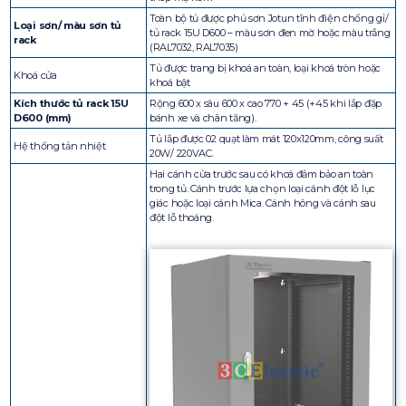
Toàn bộ tủ được phủ sơn Jotun tĩnh điện chống gỉ/
Loại sơn/ màu sơn tủ
tủ rack 15U D600 – màu sơn đen mờ hoặc màu trắng
rack
(RAL7032, RAL7035)
Tủ được trang bị khoá an toàn, loại khoá tròn hoặc
Khoá cửa
khoá bật
Kích thước tủ rack 15U
Rộng 600 x sâu 600 x cao 770 + 45 (+45 khi lắp đặp
D600 (mm)
bánh xe và chân tăng).
Tủ lắp được 02 quạt làm mát 120x120mm, công suất
Hệ thống tản nhiệt
20W/ 220VAC.
Hai cánh cửa trước sau có khoá đảm bảo an toàn
trong tủ. Cánh trước lựa chọn loại cánh đột lỗ lục
giác hoặc loại cánh Mica. Cánh hông và cánh sau
đột lỗ thoáng.