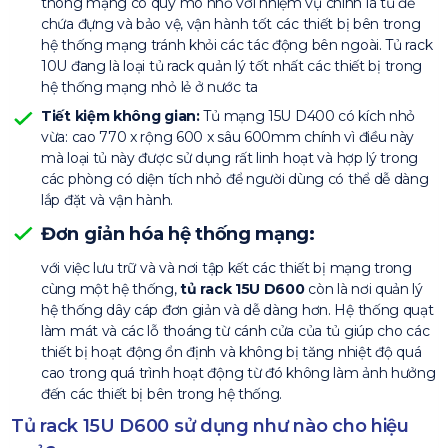
thông mạng có quy mô nhỏ với nhiệm vụ chính là tủ để
chứa đựng và bảo vệ, vận hành tốt các thiết bị bên trong
hệ thống mạng tránh khỏi các tác động bên ngoài. Tủ rack
10U đang là loại tủ rack quản lý tốt nhất các thiết bị trong
hệ thống mạng nhỏ lẻ ở nước ta
Tiết kiệm không gian:
Tủ mạng 15U D400 có kích nhỏ
vừa: cao 770 x rộng 600 x sâu 600mm chính vì điều này
mà loại tủ này được sử dụng rất linh hoạt và hợp lý trong
các phòng có diện tích nhỏ để người dùng có thể dễ dàng
lắp đặt và vận hành.
Đơn giản hóa hệ thống mạng:
với việc lưu trữ và và nơi tập kết các thiết bị mạng trong
cùng một hệ thống,
tủ rack 15U D600
còn là nơi quản lý
hệ thống dây cáp đơn giản và dễ dàng hơn. Hệ thống quạt
làm mát và các lỗ thoáng từ cánh cửa của tủ giúp cho các
thiết bị hoạt động ổn định và không bị tăng nhiệt độ quá
cao trong quá trình hoạt động từ đó không làm ảnh hưởng
đến các thiết bị bên trong hệ thống.
Tủ rack 15U D600 sử dụng như nào cho hiệu