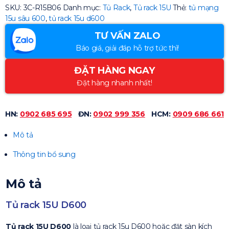
SKU:
3C-R15B06
Danh mục:
Tủ Rack
,
Tủ rack 15U
Thẻ:
tủ mạng
15u sâu 600
,
tủ rack 15u d600
TƯ VẤN ZALO
Báo giá, giải đáp hỗ trợ tức thì!
ĐẶT HÀNG NGAY
Đặt hàng nhanh nhất!
HN:
0902 685 695
ĐN:
0902 999 356
HCM:
0909 686 661
Mô tả
Thông tin bổ sung
Mô tả
Tủ rack 15U D600
Tủ rack 15U D600
là loại tủ rack 15u D600 hoặc đặt sàn kích