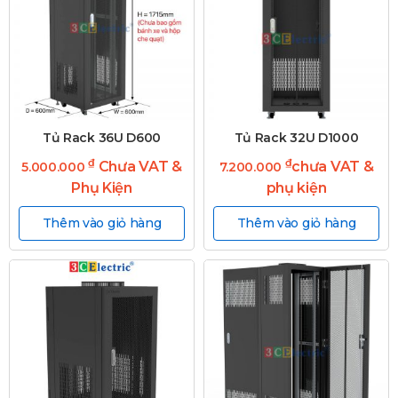
Tủ Rack 36U D600
Tủ Rack 32U D1000
₫
₫
Chưa VAT &
chưa VAT &
5.000.000
7.200.000
Phụ Kiện
phụ kiện
Thêm vào giỏ hàng
Thêm vào giỏ hàng