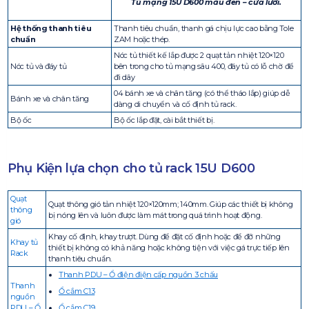
Tủ mạng 15U D600 màu đen – cửa lưới.
Hệ thống thanh tiêu
Thanh tiêu chuẩn, thanh gá chịu lực cao bằng Tole
chuẩn
ZAM hoặc thép.
Nóc tủ thiết kế lắp được 2 quạt tản nhiệt 120×120
Nóc tủ và đáy tủ
bên trong cho tủ mạng sâu 400, đáy tủ có lỗ chờ để
đi dây
04 bánh xe và chân tăng (có thể tháo lắp) giúp dễ
Bánh xe và chân tăng
dàng di chuyển và cố định tủ rack.
Bộ ốc
Bộ ốc lắp đặt, cài bắt thiết bị.
Phụ Kiện lựa chọn cho tủ rack 15U D600
Quạt
Quạt thông gió tản nhiệt 120×120mm; 140mm. Giúp các thiết bị không
thông
bị nóng lên và luôn được làm mát trong quá trình hoạt động.
gió
Khay cố định, khay trượt. Dùng để đặt cố định hoặc để đỡ những
Khay tủ
thiết bị không có khả năng hoặc không tiện với việc gá trực tiếp lên
Rack
thanh tiêu chuẩn.
Thanh PDU – Ổ điện điện cấp nguồn 3 chấu
Thanh
Ổ cắm C13
nguồn
PDU – Ổ
Ổ cắm C19