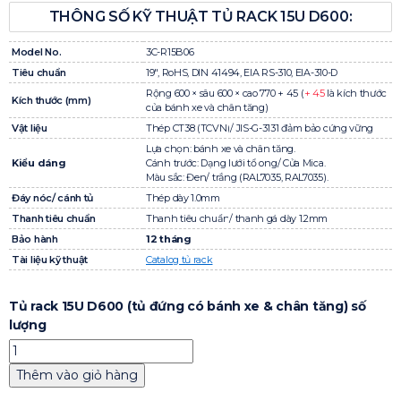
THÔNG SỐ KỸ THUẬT TỦ RACK 15U D600:
Model No.
3C-R15B06
Tiêu chuẩn
19″, RoHS, DIN 41494, EIA RS-310, EIA-310-D
Rộng 600 × sâu 600 × cao 770 + 45 (
+ 45
là kích thước
Kích thước (mm)
của bánh xe và chân tăng)
Vật liệu
Thép CT38 (TCVN)/ JIS-G-3131 đảm bảo cứng vững
Lựa chọn: bánh xe và chân tăng.
Kiểu dáng
Cánh trước: Dạng lưới tổ ong/ Cửa Mica.
Màu sắc: Đen/ trắng (RAL7035, RAL7035).
Đáy nóc/ cánh tủ
Thép dày 1.0mm
Thanh tiêu chuẩn
Thanh tiêu chuẩn/ thanh gá dày 1.2mm
Bảo hành
12 tháng
Tài liệu kỹ thuật
Catalog tủ rack
Tủ rack 15U D600 (tủ đứng có bánh xe & chân tăng) số
lượng
Thêm vào giỏ hàng