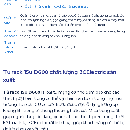
điện
Ổ cắm thông minh có chức năng giám sát
Quản lý cáp ngang, quản lý cáp dọc; Giúp quản lý cáp trong tủ rack tốt
Quản lý
hơn, chuyên nghiệp, gọn gàng, thẩm mỹ, dễ dàng sửa chữa thay mới
cáp
khi có lỗi phát sinh, đảm bảo độ bền cho thiết bị sử dụng.
Thanh V
Bắt từ thanh tiêu chuẩn trước ra sau để trợ lực nâng server, dùng trong
đỡ sever
trường hợp thiết bị có khối lượng lớn.
Thanh
Blank
Thanh Blank Panel 1U, 2U, 3U, 4U, 5U.
Panel
Tủ rack 15u D600 chất lượng 3CElectric sản
xuất
Tủ rack 15U D600
là loại tủ mạng cỡ nhỏ đảm bảo cho các
thiết bị đặt bên trong có thể vận hành an toàn trong mọi môi
trường. Tủ rack 10U có cửa trước được đột lỗ dạng lưới giúp
không khí trong tủ thông thoáng, hoặc cửa Mica trong suốt
giúp người dùng dễ dàng quan sát các thiết bị bên trong. Thiết
kế tủ rack tại 3CElectric rất linh hoạt giúp khách hàng có thể tự
do lựa chọn và yêu cầu.