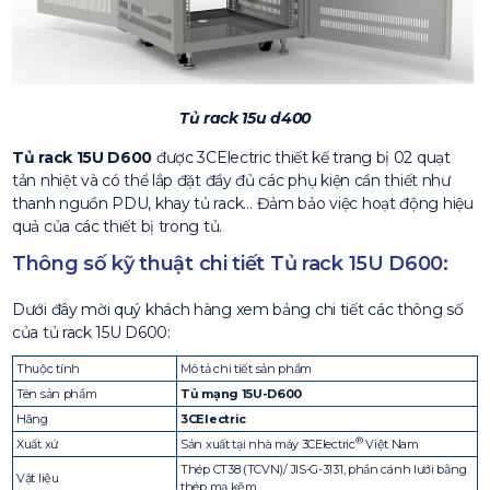
Tủ rack 15u d400
Tủ rack 15U D600
được 3CElectric thiết kế trang bị 02 quạt
tản nhiệt và có thể lắp đặt đầy đủ các phụ kiện cần thiết như
thanh nguồn PDU, khay tủ rack… Đảm bảo việc hoạt động hiệu
quả của các thiết bị trong tủ.
Thông số kỹ thuật chi tiết Tủ rack 15U D600:
Dưới đây mời quý khách hàng xem bảng chi tiết các thông số
của tủ rack 15U D600:
Thuộc tính
Mô tả chi tiết sản phẩm
Tên sản phẩm
Tủ mạng 15U-D600
Hãng
3CElectric
®
Xuất xứ
Sản xuất tại nhà máy 3CElectric
Việt Nam
Thép CT38 (TCVN)/ JIS-G-3131, phần cánh lưới bằng
Vật liệu
thép mạ kẽm