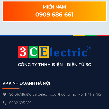
MIỀN NAM
0909 686 661
VP KINH DOANH HÀ NỘI
Số 06 A16, Đô thị Geleximco, Phường Tây Mỗ, TP Hà Nội
0902 685 695