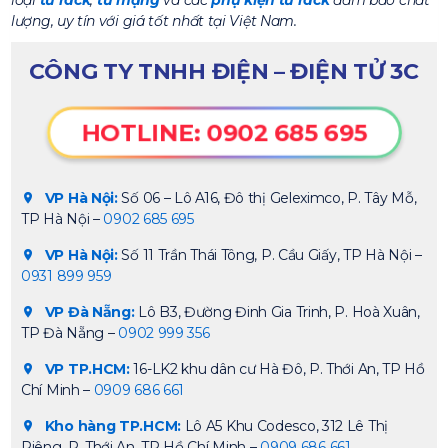
loại
tủ rack
,
tủ mạng
và các
phụ kiện tủ rack
đảm bảo chất
lượng, uy tín với giá tốt nhất tại Việt Nam.
CÔNG TY TNHH ĐIỆN – ĐIỆN TỬ 3C
HOTLINE: 0902 685 695
VP Hà Nội:
Số 06 – Lô A16, Đô thị Geleximco, P. Tây Mỗ,
TP Hà Nội –
0902 685 695
VP Hà Nội:
Số 11 Trần Thái Tông, P. Cầu Giấy, TP Hà Nội –
0931 899 959
VP Đà Nẵng:
Lô B3, Đường Đinh Gia Trinh, P. Hoà Xuân,
TP Đà Nẵng –
0902 999 356
VP TP.HCM:
16-LK2 khu dân cư Hà Đô, P. Thới An, TP Hồ
Chí Minh –
0909 686 661
Kho hàng TP.HCM:
Lô A5 Khu Codesco, 312 Lê Thị
Riêng, P. Thới An, TP Hồ Chí Minh –
0909 686 661