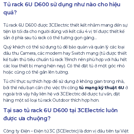
Tủ rack 6U D600 sử dụng như nào cho hiệu
quả?
Tủ rack 6U D600 được 3CElectric thiết kết nhằm mang đến sự
tiện lợi tối đa cho người dùng với kết cấu 4 vị trí được thiết kế
sẵn ở phía sau tủ rack có thể tường gọn gàng…
Quý khách có thể sử dụng tủ để bảo quản và quản lý các loại
đầu thu Camera, các modem hay Switch mạng (tủ được thiết
kế tuân thủ tiêu chuẩn tủ rack 19inch nên phù hợp với hầu hết
các loại thiết bị mạng hiện nay). Có thể đặt tủ ở một góc nhỏ
hoặc cũng có thể gắn lên tường.
Tủ chỉ thực sự thích hợp để sử dụng ở không gian trong nhà,
bởi thế nếu bạn cần cho việc thi công
tủ mạng kỹ thuật 6U
ở
ngoài trời vậy hãy liên hệ với 3CElectric để được tư vấn, đặt
hàng một số loại tủ rack Outdoor thích hợp hơn.
Tại sao tủ rack 6U D600 tại 3CElectric luôn
được ưa chuộng?
Công ty Điện – Điện tử 3C (3CElectric) là đơn vị đầu tiên tại Việt