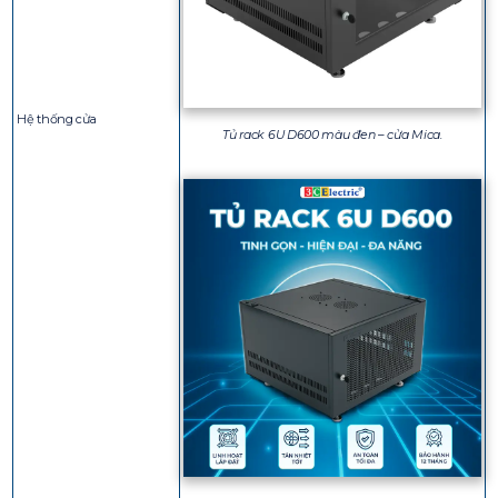
Hệ thống cửa
Tủ rack 6U D600 màu đen – cửa Mica.