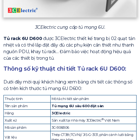
3CElectric cung cấp tủ mạng 6U.
Tủ rack 6U D600
được 3CElectric thiết kế trang bị 02 quạt tản
nhiệt và có thể lắp đặt đầy đủ các phụ kiện cần thiết như thanh
nguồn PDU, khay tủ rack… Đảm bảo việc hoạt động hiệu quả
của các thiết bị trong tủ.
Thông số kỹ thuật chi tiết Tủ rack 6U D600:
Dưới đây mời quý khách hàng xem bảng chi tiết các thông số
có trên kích thước tủ mạng 6U D600:
Thuộc tính
Mô tả chi tiết sản phẩm
Tên sản phẩm
Tủ mạng 6U sâu 600 đặt sàn
Hãng
3CElectric
®
Xuất xứ
Sản xuất tại nhà máy 3CElectric
Việt Nam
Mã sản phẩm
3C-R06B06
Thép CT38 (TCVN)/ JIS-G-3131, phần cánh lưới bằng
Vật liệu
thép mạ kẽm