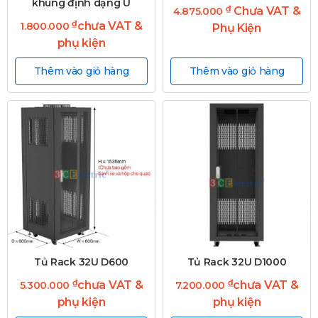
khung định dạng U
₫
Chưa VAT &
4.875.000
₫
chưa VAT &
1.800.000
Phụ Kiện
phụ kiện
Thêm vào giỏ hàng
Thêm vào giỏ hàng
Tủ Rack 32U D600
Tủ Rack 32U D1000
₫
₫
chưa VAT &
chưa VAT &
5.300.000
7.200.000
phụ kiện
phụ kiện