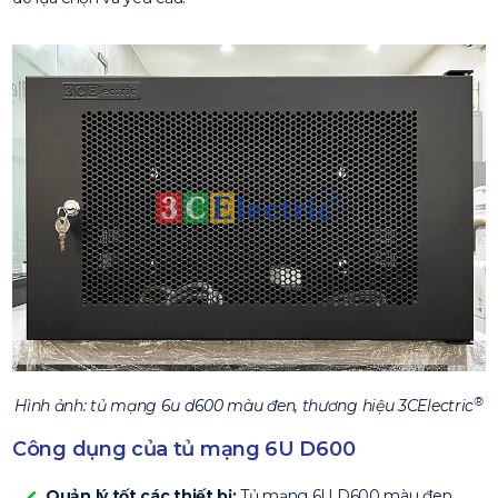
®
Hình ảnh: tủ mạng 6u d600 màu đen, thương hiệu 3CElectric
Công dụng của tủ mạng 6U D600
Quản lý tốt các thiết bị:
Tủ mạng 6U D600 màu đen