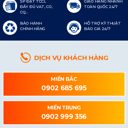
SP ĐẠT TCCL
GIAO HÀNG NHANH
ĐẦY ĐỦ VAT, CO,
TOÀN QUỐC 24/7
CQ...
BẢO HÀNH
HỖ TRỢ KỸ THUẬT
CHÍNH HÃNG
BÁO GIÁ 24/7
DỊCH VỤ KHÁCH HÀNG
MIỀN BẮC
0902 685 695
MIỀN TRUNG
0902 999 356