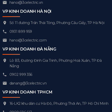
hanoi@3celectric.vn
VP KINH DOANH HÀ NỘI
Số 11 đường Trần Thái Tông, Phường Cầu Giấy, TP Hà Nội
0931 899 959
hanoi@3celectric.com
VP KINH DOANH ĐÀ NẴNG
Lô B3, Đường Đinh Gia Trinh, Phường Hoà Xuân, TP Đà
Nẵng
0902 999 356
danang@3celectric.vn
VP KINH DOANH TPHCM
16-LK2 khu dân cư Hà Đô, Phường Thới An, TP Hồ Chí Minh