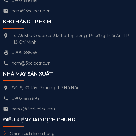
0909 686 661
hcm@3celectric.vn
KHO HÀNG TP.HCM
Lô A5 Khu Codesco, 312 Lê Thị Riêng, Phường Thới An, TP
Hồ Chí Minh
0909 686 661
hcm@3celectric.vn
NHÀ MÁY SẢN XUẤT
Đội 9, Xã Tây Phương, TP Hà Nội
0902 685 695
hanoi@3celectric.com
ĐIỀU KIỆN GIAO DỊCH CHUNG
Chính sách kiểm hàng