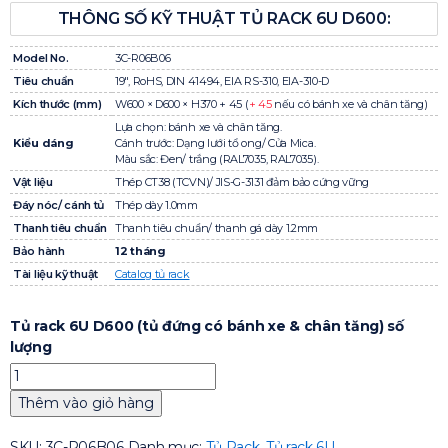
THÔNG SỐ KỸ THUẬT TỦ RACK 6U D600:
Model No.
3C-R06B06
Tiêu chuẩn
19″, RoHS, DIN 41494, EIA RS-310, EIA-310-D
Kích thước (mm)
W600 × D600 × H370 + 45 (
+ 45
nếu có bánh xe và chân tăng)
Lựa chọn: bánh xe và chân tăng.
Kiểu dáng
Cánh trước: Dạng lưới tổ ong/ Cửa Mica.
Màu sắc: Đen/ trắng (RAL7035, RAL7035).
Vật liệu
Thép CT38 (TCVN)/ JIS-G-3131 đảm bảo cứng vững
Đáy nóc/ cánh tủ
Thép dày 1.0mm
Thanh tiêu chuẩn
Thanh tiêu chuẩn/ thanh gá dày 1.2mm
Bảo hành
12 tháng
Tài liệu kỹ thuật
Catalog tủ rack
Tủ rack 6U D600 (tủ đứng có bánh xe & chân tăng) số
lượng
Thêm vào giỏ hàng
SKU:
3C-R06B06
Danh mục:
Tủ Rack
,
Tủ rack 6U