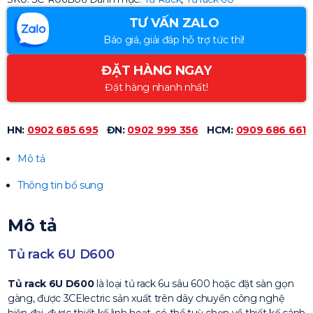
TƯ VẤN ZALO
Báo giá, giải đáp hỗ trợ tức thì!
ĐẶT HÀNG NGAY
Đặt hàng nhanh nhất!
HN:
0902 685 695
ĐN:
0902 999 356
HCM:
0909 686 661
Mô tả
Thông tin bổ sung
Mô tả
Tủ rack 6U D600
Tủ rack 6U D600
là loại tủ rack 6u sâu 600 hoặc đặt sàn gọn
gàng, được 3CElectric sản xuất trên dây chuyền công nghệ