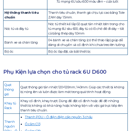
Tủ mạng 6U sâu 600 màu đen – cửa lưới.
Hệ thống thanh tiêu
Thanh tiêu chuẩn, thanh gá chịu lực cao bằng Tole
chuẩn
ZAM dày 1.5mm.
Nóc tủ thiết kế lắp 02 quạt tản nhiệt bên trong cho
Nóc tủ và đáy tủ
tủ mạng 6U sâu 600, đáy tủ có lỗ chờ để đi dây – tất
cả bằng thép dày 1.0mm
04 bánh xe và chân tăng (có thể tháo lắp) giúp dễ
Bánh xe và chân tăng
dàng di chuyển và cố định khi chưa treo lên tường
Bộ ốc
Bộ ốc lắp đặt, cài bắt thiết bị.
Phụ Kiện lựa chọn cho tủ rack 6U D600
Quạt
Quạt thông gió tản nhiệt 120×120mm; 140mm. Giúp các thiết bị không
thông
bị nóng lên và luôn được làm mát trong quá trình hoạt động.
gió
Khay cố định, khay trượt. Dùng để đặt cố định hoặc để đỡ những
Khay tủ
thiết bị không có khả năng hoặc không tiện với việc gá trực tiếp lên
Rack
thanh tiêu chuẩn.
Thanh PDU – Ổ điện điện cấp nguồn 3 chấu
Thanh
Ổ cắm C13
nguồn