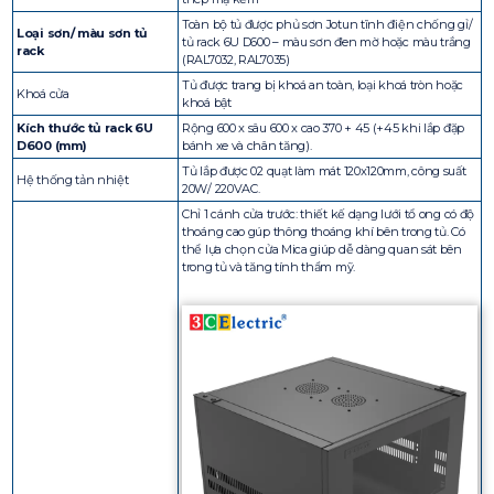
Toàn bộ tủ được phủ sơn Jotun tĩnh điện chống gỉ/
Loại sơn/ màu sơn tủ
tủ rack 6U D600 – màu sơn đen mờ hoặc màu trắng
rack
(RAL7032, RAL7035)
Tủ được trang bị khoá an toàn, loại khoá tròn hoặc
Khoá cửa
khoá bật
Kích thước tủ rack 6U
Rộng 600 x sâu 600 x cao 370 + 45 (+45 khi lắp đặp
D600 (mm)
bánh xe và chân tăng).
Tủ lắp được 02 quạt làm mát 120x120mm, công suất
Hệ thống tản nhiệt
20W/ 220VAC.
Chỉ 1 cánh cửa trước: thiết kế dạng lưới tổ ong có độ
thoáng cao gúp thông thoáng khí bên trong tủ. Có
thể lựa chọn cửa Mica giúp dễ dàng quan sát bên
trong tủ và tăng tính thẩm mỹ.