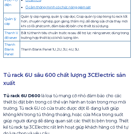
PDU – Ổ
Ổ cắm C19
điện
Ổ cắm thông minh có chức năng giám sát
Quản lý cáp ngang, quản lý cáp dọc; Giúp quản lý cáp trong tủ rack tốt
Quản lý
hơn, chuyên nghiệp, gọn gàng, thẩm mỹ, dễ dàng sửa chữa thay mới
cáp
khi có lỗi phát sinh, đảm bảo độ bền cho thiết bị sử dụng.
Thanh V
Bắt từ thanh tiêu chuẩn trước ra sau để trợ lực nâng server, dùng trong
đỡ sever
trường hợp thiết bị có khối lượng lớn.
Thanh
Blank
Thanh Blank Panel 1U, 2U, 3U, 4U, 5U.
Panel
Tủ rack 6U sâu 600 chất lượng 3CElectric sản
xuất
Tủ rack 6U D600
là loại tủ mạng cỡ nhỏ đảm bảo cho các
thiết bị đặt bên trong có thể vận hành an toàn trong mọi môi
trường. Tủ rack 6U có cửa trước được đột lỗ dạng lưới giúp
không khí trong tủ thông thoáng, hoặc cửa Mica trong suốt
giúp người dùng dễ dàng quan sát các thiết bị bên trong. Thiết
kế tủ rack tại 3CElectric rất linh hoạt giúp khách hàng có thể tự
do lựa chọn và yêu cầu.