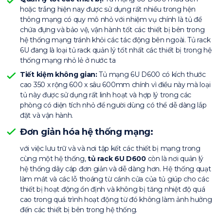
hoặc trắng hiện nay được sử dụng rất nhiều trong hện
thông mạng có quy mô nhỏ với nhiệm vụ chính là tủ để
chứa đựng và bảo vệ, vận hành tốt các thiết bị bên trong
hệ thống mạng tránh khỏi các tác động bên ngoài. Tủ rack
6U đang là loại tủ rack quản lý tốt nhất các thiết bị trong hệ
thống mạng nhỏ lẻ ở nước ta
Tiết kiệm không gian:
Tủ mạng 6U D600 có kích thước
cao 350 x rộng 600 x sâu 600mm chính vì điều này mà loại
tủ này được sử dụng rất linh hoạt và hợp lý trong các
phòng có diện tích nhỏ để người dùng có thể dễ dàng lắp
đặt và vận hành.
Đơn giản hóa hệ thống mạng:
với việc lưu trữ và và nơi tập kết các thiết bị mạng trong
cùng một hệ thống,
tủ rack 6U D600
còn là nơi quản lý
hệ thống dây cáp đơn giản và dễ dàng hơn. Hệ thống quạt
làm mát và các lỗ thoáng từ cánh cửa của tủ giúp cho các
thiết bị hoạt động ổn định và không bị tăng nhiệt độ quá
cao trong quá trình hoạt động từ đó không làm ảnh hưởng
đến các thiết bị bên trong hệ thống.