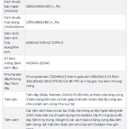
Kích thước
bao ngoài
2600x2460x2460 (+_1%)
(HxWxD)
Kích thước
hữu dụng
2370x2360x2360 (+_1%)
(HxWxD)mm
Diện tích/
Diện tích
hữu
6.050m2/ 5.57m2/ 12.97m3
dụng/thể
tích
KT tâm
móng (tâm
W2340 x D2340
bích đáy)
Khung bao
Khung bao sàn C120x90x2.5, thanh giữa sàn C90x50x2.5, 04 Bích
đáy/khung
300x300x6.0, 08 lỗ D17x30, Gối đỡ H70 và V ốp góc; mạ kẽm nhúng
đáy/ Bích
nóng
đáy
Tấm đáy 03lớp, Tole trên ZAM1.2-PU50-MM, có thêm lớp tăng cứng
Tấm sàn
Z bên trong tấm sàn và hàn giáp mặt trên nhằm đạt độ cứng cao
cho cả tấm sàn cũng như cục bộ.
Các tấm vách bao có cấu tạo 3 lớp, lớp trong và lớp ngoài bằng tole
ZAM, hoặc tole mạ chuyên dụng cho outdoor, lớp PU ở giữa có độ
Tấm vách
dày 50mm tỷ trọng 45kg/m3, các vách bao có tăng cứng đầu tấm
bên trong , bề mặt tấm được sơn phủ loại sơn Outdoor màu ghi