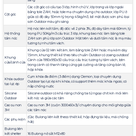
sáng
Các cột góc có cấu tạo 3 lớp, hình chữ V, lớp trong và lớp ngoài
bằng tole ZAM, hoặc tole mạ chuyên dụng cho outdoor, lớp PU ở
Cột góc
giữa có độ dày 50mm tỷ trọng 45kg/m3, bề mặt được sơn phủ loại
sơn Outdoor màu ghi sáng
Hệ nóc liên kết tấm, độ dốc về 2 phía 3%, độ dày tấm mái 60mm, tỷ
Hệ thống
trọng PU 50Kg/m3 cấu trúc 3 lớp, khung bao nóc làm băng tole
tấm nóc
ZAM sơn phủ lớp sơn Outdoor. Mặt trên và dưới tấm nóc là mạ màu
tương tự như tấm vách.
Khung cửa 02 liên kết âm, làm bằng tole ZAM hoặc mạ kẽm dày
1.5mm, khung thiết kế theo tiêu chuẩn Outdoor có zoang outdoor/
Khung
Cánh cửa 1990x950x50 cấu trúc cấu trúc tương tự tấm vách, bên
cửa/cánh cửa
trong cánh có thanh tăng cứng giá cường và tăng cứng bản lề,
hộp khóa.
Cụm khóa đa điểm (3 điểm) dạng Clemon, loại chuyên dụng
Khóa oudoor
Outdoor tạo lực ép khi khóa, có support thêm móc khóa ngoài, có
tạo lực ép
nắp chống nước
Silicone
Silicone outdoor có khả năng chống tia tử ngoại chít kín mối liên
Outdoor
kết nóc và giữa các tấm
Cao su non
Cao su non 3M (cuộn 3000x60x3)/ chuyên dùng cho mối ghép giữa
3M
các tấm nóc
(Các Bulong liên kết theoo thiết kế, hộp đựng tài liệu, mái chống
Các phụ kiện
hắt)
Bulong liên
kết shelter
16 Bulong nở sắt M12x80