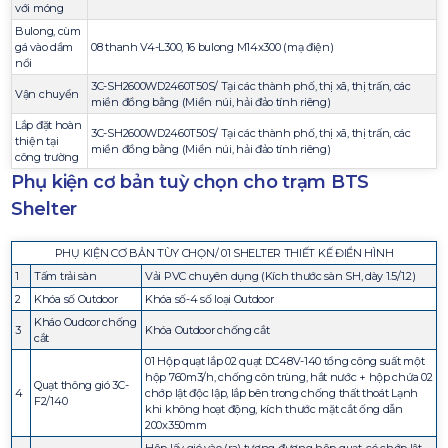
với móng
Bulong, cùm
gá vào dầm
08 thanh V4-L300, 16 bulong M14x300 (mạ điện)
nổi
3C-SH2600WD2460T50S/ Tại các thành phố, thị xã, thị trấn, các
Vận chuyển
miền đồng bằng (Miền núi, hải đảo tính riêng)
Lắp đặt hoàn
3C-SH2600WD2460T50S/ Tại các thành phố, thị xã, thị trấn, các
thiện tại
miền đồng bằng (Miền núi, hải đảo tính riêng)
công trường
Phụ kiện cơ bản tuỳ chọn cho trạm BTS
Shelter
PHỤ KIỆN CƠ BẢN TÙY CHỌN/ 01 SHELTER THIẾT KẾ ĐIỂN HÌNH
1
Tấm trải sàn
Vải PVC chuyên dụng (Kích thước sàn SH, dày 1.5/1.2)
2
Khóa số Outdoor
Khóa số-4 số loại Outdoor
Kháo Oudoor chống
3
Khóa Outdoor chống cắt
cắt
01 Hộp quạt lắp 02 quạt DC48V-140 tổng công suất một
hộp 760m3/h, chống côn trùng, hắt nước + hộp chứa 02
Quạt thông gió 3C-
4
chớp lật độc lập, lắp bên trong chống thất thoát Lạnh
F2/140
khi không hoạt động, kích thước mặt cắt ống dẫn
200x350mm