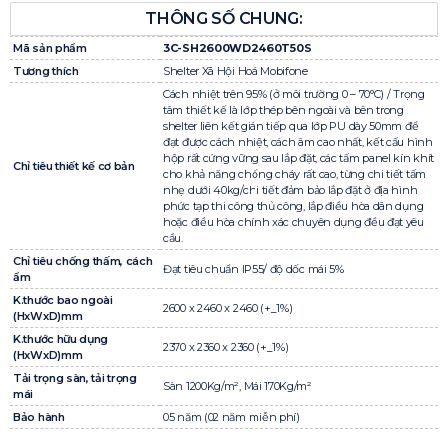
THÔNG SỐ CHUNG:
Mã sản phẩm
3C-SH2600WD2460T50S
Tương thích
Shelter Xã Hội Hoá Mobifone
Cách nhiệt trên 95% (ở môi trường 0 – 70°C) / Trọng
tâm thiết kế là lớp thép bên ngoài và bên trong
shelter liên kết gián tiếp qua lớp PU dày 50mm để
đạt được cách nhiệt, cách âm cao nhất, kết cấu hình
hộp rất cứng vững sau lắp đặt, các tấm panel kín khít
Chỉ tiêu thiết kế cơ bản
cho khả năng chống cháy rất cao, từng chi tiết tấm
nhẹ dưới 40kg/chi tiết đảm bảo lắp đặt ở địa hình
phức tạp thi công thủ công, lắp điều hòa dân dụng
hoặc điều hòa chính xác chuyên dụng đều đạt yêu
cầu.
Chỉ tiêu chống thấm, cách
Đạt tiêu chuẩn IP55/ độ dốc mái 5%
ẩm
K.thước bao ngoài
2600 x 2460 x 2460 (+_1%)
(HxWxD)mm
K.thước hữu dụng
2370 x 2360 x 2360 (+_1%)
(HxWxD)mm
Tải trọng sàn, tải trọng
Sàn 1200Kg/m², Mái 170Kg/m²
mái
Bảo hành
05 năm (02 năm miễn phí)