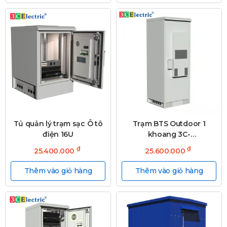
Tủ quản lý trạm sạc Ô tô
Trạm BTS Outdoor 1
điện 16U
khoang 3C-
OD2030WD800T30S
₫
₫
25.400.000
25.600.000
Thêm vào giỏ hàng
Thêm vào giỏ hàng