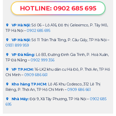
HOTLINE: 0902 685 695
VP Hà Nội:
Số 06 – Lô A16, Đô thị Geleximco, P. Tây Mỗ,
TP Hà Nội –
0902 685 695
VP Hà Nội:
Số 11 Trần Thái Tông, P. Cầu Giấy, TP Hà Nội –
0931 899 959
VP Đà Nẵng:
Lô B3, Đường Đinh Gia Trinh, P. Hoà Xuân,
TP Đà Nẵng –
0902 999 356
VP TP.HCM:
16-LK2 khu dân cư Hà Đô, P. Thới An, TP Hồ
Chí Minh –
0909 686 661
Kho hàng TP.HCM:
Lô A5 Khu Codesco, 312 Lê Thị
Riêng, P. Thới An, TP Hồ Chí Minh –
0909 686 661
Nhà Máy:
Đội 9, Xã Tây Phương, TP Hà Nội –
0902 685
695