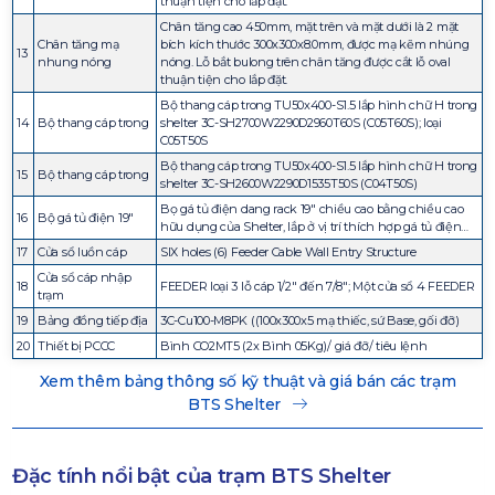
thuận tiện cho lắp đặt.
Chân tăng cao 450mm, mặt trên và mặt dưới là 2 mặt
Chân tăng mạ
bích kích thước 300x300x8.0mm, được mạ kẽm nhúng
13
nhung nóng
nóng. Lỗ bắt bulong trên chân tăng được cắt lỗ oval
thuận tiện cho lắp đặt.
Bộ thang cáp trong TU50x400-S1.5 lắp hình chữ H trong
14
Bộ thang cáp trong
shelter 3C-SH2700W2290D2960T60S (C05T60S); loại
C05T50S
Bộ thang cáp trong TU50x400-S1.5 lắp hình chữ H trong
15
Bộ thang cáp trong
shelter 3C-SH2600W2290D1535T50S (C04T50S)
Bọ gá tủ điện dang rack 19″ chiều cao bằng chiều cao
16
Bộ gá tủ điện 19″
hữu dụng của Shelter, lắp ở vị trí thích hợp gá tủ điện…
17
Cửa sổ luồn cáp
SIX holes (6) Feeder Cable Wall Entry Structure
Cửa sổ cáp nhập
18
FEEDER loại 3 lỗ cáp 1/2″ đến 7/8″; Một cửa sổ 4 FEEDER
trạm
19
Bảng đồng tiếp địa
3C-Cu100-M8PK ((100x300x5 mạ thiếc, sứ Base, gối đỡ)
20
Thiết bị PCCC
Bình CO2MT5 (2x Bình 05Kg)/ giá đỡ/ tiêu lệnh
Xem thêm bảng thông số kỹ thuật và giá bán các trạm
BTS Shelter
Đặc tính nổi bật của trạm BTS Shelter