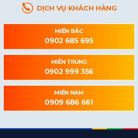
DỊCH VỤ KHÁCH HÀNG
MIỀN BẮC
0902 685 695
MIỀN TRUNG
0902 999 356
MIỀN NAM
0909 686 661