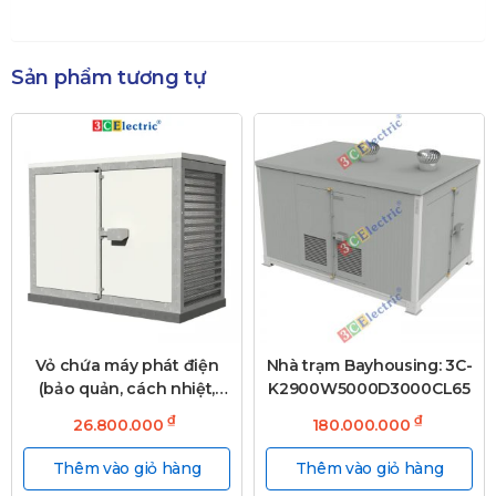
Sản phẩm tương tự
Vỏ chứa máy phát điện
Nhà trạm Bayhousing: 3C-
(bảo quản, cách nhiệt,
K2900W5000D3000CL65
chống xâm nhập)
₫
₫
26.800.000
180.000.000
Thêm vào giỏ hàng
Thêm vào giỏ hàng