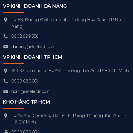
VP KINH DOANH ĐÀ NẴNG
Lô B3, Đường Đinh Gia Trinh, Phường Hoà Xuân, TP Đà
Nẵng
0902 999 356
danang@3celectric.vn
VP KINH DOANH TPHCM
16-LK2 khu dân cư Hà Đô, Phường Thới An, TP Hồ Chí Minh
0909 686 661
hcm@3celectric.vn
KHO HÀNG TP.HCM
Lô A5 Khu Codesco, 312 Lê Thị Riêng, Phường Thới An, TP
Hồ Chí Minh
0909 686 661