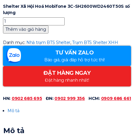
Shelter Xã Hội Hoá Mobifone 3C-SH2600WD2460T50S số
lượng
Thêm vào giỏ hàng
Danh mục:
Nhà trạm BTS Shelter
,
Trạm BTS Shelter XHH
TƯ VẤN ZALO
Báo giá, giải đáp hỗ trợ tức thì!
ĐẶT HÀNG NGAY
Đặt hàng nhanh nhất!
HN:
0902 685 695
ĐN:
0902 999 356
HCM:
0909 686 661
Mô tả
Mô tả