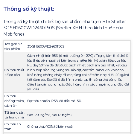
Thông số kỹ thuật:
Thông số kỹ thuật chi tiết bộ sản phẩm nhà trạm BTS Shelter:
3C-SH2600WD2460T50S (Shelter XHH theo kích thước của
Mobifone)
Tên gọi/ Mã
3C-SH2600WD2460T50S
sản phẩm
Cách nhiệt trên 95% (ở môi trường 0 – 70°C) / Trọng tâm thiết kế là
lớp thép bên ngoài và bên trong shelter liên kết gián tiếp qua lớp
PU dày 50mm để đạt được cách nhiệt, cách âm cao nhất, kết cấu
Chỉ tiêu thiết
hình hộp rất cứng vững sau lắp đặt, các tấm panel kín khít cho
kế cơ bản
khả năng chống cháy rất cao, từng chi tiết tấm nhẹ dưới 40kg/chi
tiết đảm bảo lắp đặt ở địa hình phức tạp thi công thủ công, lắp
điều hòa dân dụng hoặc điều hòa chính xác chuyên dụng đều đạt
yêu cầu.
Chỉ tiêu
chống thấm,
Đạt tiêu chuẩn IP55/ độ dốc mái 5%
cách ẩm
Tải trọng sàn,
Sàn 1200Kg/m2, Mái 170Kg/m2
tải trọng mái
Chỉ tiêu an
Chống tháo 100% từ bên ngoài
toàn