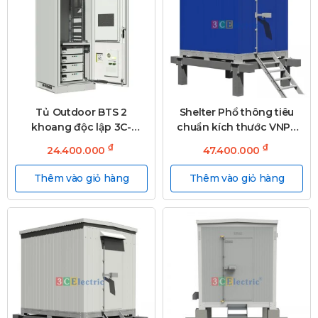
Tủ Outdoor BTS 2
Shelter Phổ thông tiêu
khoang độc lập 3C-
chuẩn kích thước VNPT
OD2000W750D700T30S-
3C-
₫
₫
24.400.000
47.400.000
2
SH2600W2100D2600T50S
Thêm vào giỏ hàng
Thêm vào giỏ hàng