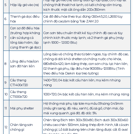
Hộp lấy gió vào (ra) tương đương hộp quạt, có chớp lật
5
Hộp lấy gió vào (ra)
chống thất thoát hơi lạnh, có lưới chống côn trùng,
kích thước mặt cắt ống dẫn 200x350mm
Thanh gá dọc điều
Giá đỡ điều hòa theo trục đứng C60x45;2.0, L2650 tùy
6
hòa
chỉnh độ cao,làm bằng Tole ZAM 2.0
Con sơ đỡ điều hòa
(trường hợp không
Con sơn tiêu chuẩn thiết kế tùy chỉnh độ cao và tùy
7
cần sử dụng cả
chỉnh kích thước máy lạnh, và 2 thanh gá phụ (máy
lồng bảo hiểm, lắp
lạnh 9000 – 12000 Btu)
cùng thanh gá dọc)
Lồng bảo vệ chống tháo từ bên ngoài, tùy chỉnh độ cao,
chống di dời khỏi shelter có chống nước cho khóa,
Lồng điều hòa/con
8
680x840x420, làm bằng thép, con sơn chịu lực hàn liền,
sơn đỡ hàn liền
02 thanh gá phụ, lắp điều hòa 9000Btu-1200Btu (Tính
theo điều hòa Daikin loại treo tường)
Cầu thang
1400×720, 04 bậc kết cấu hàn liền, mạ kẽm nhúng
9
CT1400x720
nóng
Cầu thang
10
1000×720, 04 bậc kết cấu hàn liền, mạ kẽm nhúng nóng
CT1000x720
Hệ thống mái phụ lợp tole mạ mầu 09 sóng 0.45mm
11
Mái phụ shelter
(mầu ghi sang, đỏ nâu, xanh), đủ sà gồ, chặn mái, ốp
mái xung quanh, giá đỡ, độ dốc 5%
Chân tăng Bích trên 300x300x8.0, Bích dưới 300x300x6.0
Chăn tăng sơn
chiêu cao chân 500mm, bằng thép định hình, tất cả sơn
12
chống gỉ
chống gỉ, Lỗ bắt bulong trên chân tăng được cắt lỗ oval