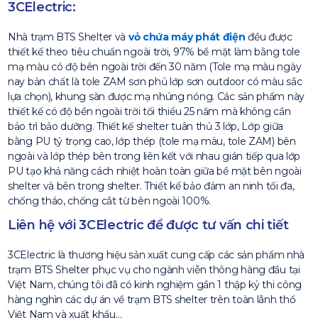
3CElectric:
Nhà trạm BTS Shelter và
vỏ chứa máy phát điện
đều được
thiết kế theo tiêu chuẩn ngoài trời, 97% bề mặt làm bằng tole
mạ màu có độ bên ngoài trời đến 30 năm (Tole mạ màu ngày
nay bản chất là tole ZAM sơn phủ lớp sơn outdoor có màu sắc
lựa chọn), khung sàn được mạ nhúng nóng. Các sản phẩm này
thiết kế có độ bền ngoài trời tối thiểu 25 năm mà không cần
bảo trì bảo dưỡng. Thiết kế shelter tuân thủ 3 lớp, Lớp giữa
bằng PU tỷ trọng cao, lớp thép (tole mạ màu, tole ZAM) bên
ngoài và lớp thép bên trong liên kết với nhau gián tiếp qua lớp
PU tạo khả năng cách nhiệt hoàn toàn giữa bề mặt bên ngoài
shelter và bên trong shelter. Thiết kế bảo đảm an ninh tối đa,
chống tháo, chống cắt từ bên ngoài 100%.
Liên hệ với 3CElectric để được tư vấn chi tiết
3CElectric là thương hiệu sản xuất cung cấp các sản phẩm nhà
trạm BTS Shelter phục vụ cho ngành viễn thông hàng đầu tại
Việt Nam, chúng tôi đã có kinh nghiệm gần 1 thập kỷ thi công
hàng nghìn các dự án về trạm BTS shelter trên toàn lãnh thổ
Việt Nam và xuất khẩu…