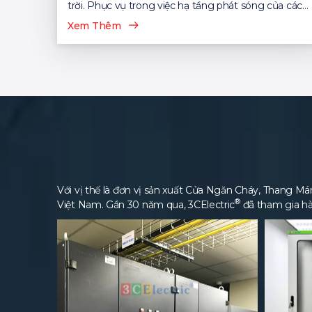
trời. Phục vụ trong việc hạ tầng phát sóng của các
nhà mạng viễn thông...
Xem Thêm
Với vị thế là đơn vị sản xuất Cửa Ngăn Cháy, Thang Máng
®
Việt Nam. Gần 30 năm qua, 3CElectric
đã tham gia hà