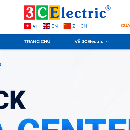
CỬA
VI
EN
ZH-CN
TRANG CHỦ
VỀ
3CElectric