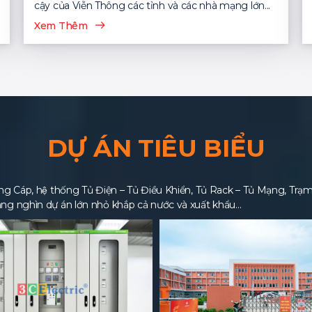
cậy của Viễn Thông các tỉnh và các nhà mạng lớn...
Xem Thêm
DỰ ÁN TIÊU BIỂU
 Cáp, hệ thống Tủ Điện – Tủ Điều Khiển, Tủ Rack – Tủ Mạng, Trạm BT
ng nghìn dự án lớn nhỏ khắp cả nước và xuất khẩu…