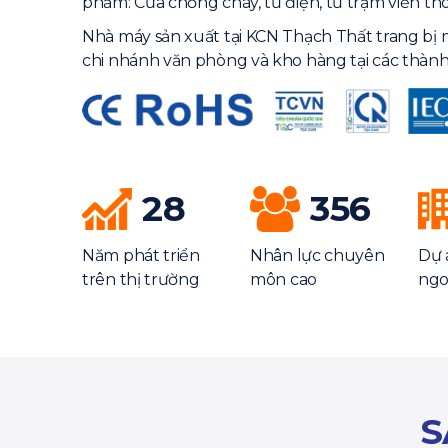
phẩm: Cửa chống cháy, tủ điện, tủ trạm viễn th
Nhà máy sản xuất tại KCN Thạch Thất trang bị 
chi nhánh văn phòng và kho hàng tại các thành
28
356
Năm phát triển
Nhân lực chuyên
Dự 
trên thị trường
môn cao
ngo
S