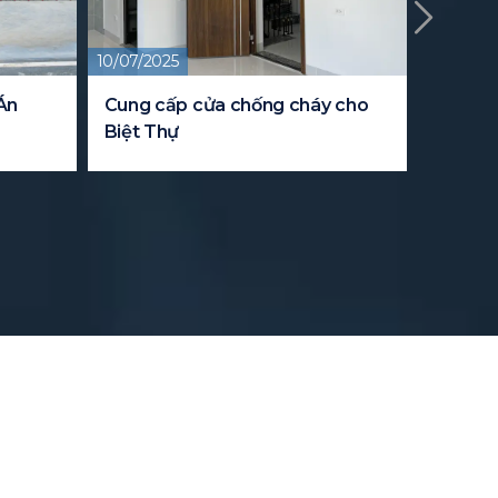
10/07/2025
09/08/20
Án
Cung cấp cửa chống cháy cho
Dự án 
Biệt Thự
cho tru