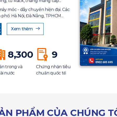
ông, tủ Rack, thang máng cáp...
máy móc - dây chuyền hiện đại. Các
 phố: Hà Nội, Đà Nẵng, TPHCM...
Xem thêm
8,300
9
án trong và
Chứng nhận tiêu
ài nước
chuẩn quốc tế
ẢN PHẨM CỦA CHÚNG T