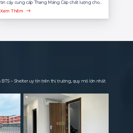
tin cậy cung cấp Thang Máng Cáp chất lượng cho
nhiều dự án...
Xem Thêm
S – Shelter uy tín trên thị trường, quy mô lớn nhất