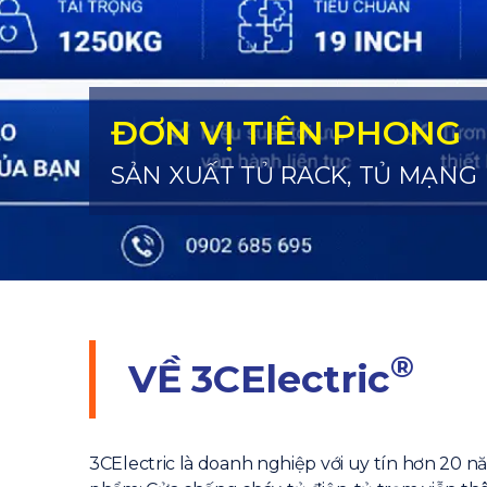
ĐƠN VỊ TIÊN PHONG
SẢN XUẤT TỦ RACK, TỦ MẠNG
®
VỀ
3CElectric
3CElectric là doanh nghiệp với uy tín hơn 20 n