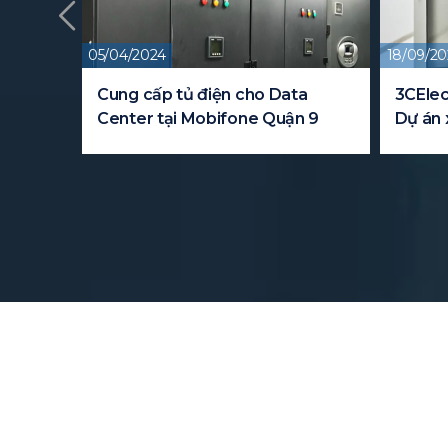
05/04/2024
18/09/20
y cho
Cung cấp tủ điện cho Data
3CElec
Center tại Mobifone Quận 9
Dự án 
FPT