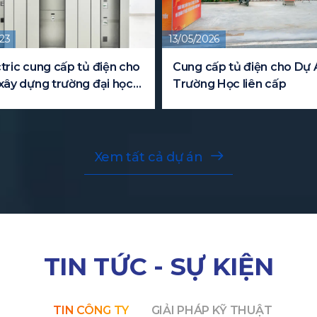
23
13/05/2026
tric cung cấp tủ điện cho
Cung cấp tủ điện cho Dự 
xây dựng trường đại học
Trường Học liên cấp
Xem tất cả dự án
TIN TỨC - SỰ KIỆN
TIN CÔNG TY
GIẢI PHÁP KỸ THUẬT