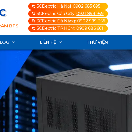
3CElectric Hà Nội:
0902 685 695
3C
3CElectric Cầu Giấy:
0931 899 959
3CElectric Đà Nẵng:
0902 999 356
TRẠM BTS
3CElectric TP.HCM:
0909 686 661
ALOG
LIÊN HỆ
THƯ VIỆN