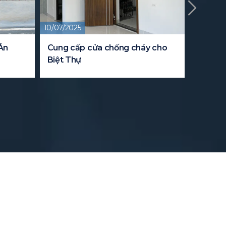
25
09/08/2024
ấp cửa chống cháy cho
Dự án cung cấp tủ Data R
ự
cho trung tâm dữ liệu Viet