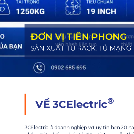
ĐƠN VỊ TIÊN PHONG
SẢN XUẤT TỦ RACK, TỦ MẠNG
®
VỀ
3CElectric
3CElectric là doanh nghiệp với uy tín hơn 20 n