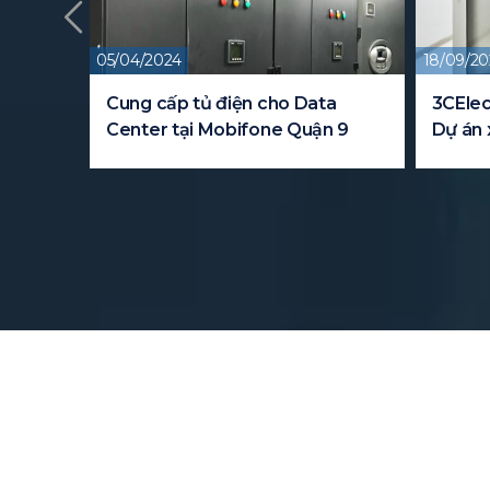
24
18/09/2023
ấp tủ điện cho Data
3CElectric cung cấp tủ đi
 tại Mobifone Quận 9
Dự án xây dựng trường đạ
FPT