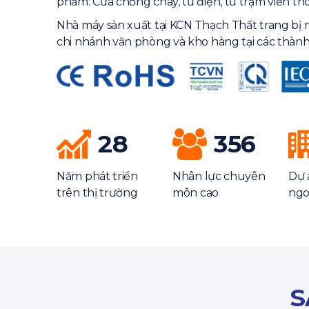
phẩm: Cửa chống cháy, tủ điện, tủ trạm viễn th
Nhà máy sản xuất tại KCN Thạch Thất trang bị 
chi nhánh văn phòng và kho hàng tại các thành
28
356
Năm phát triển
Nhân lực chuyên
Dự 
trên thị trường
môn cao
ngo
S