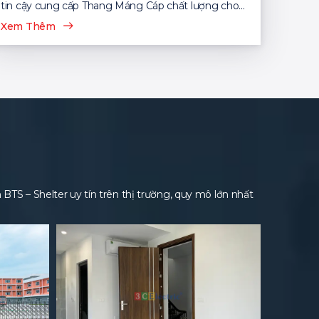
tin cậy cung cấp Thang Máng Cáp chất lượng cho
nhiều dự án...
Xem Thêm
S – Shelter uy tín trên thị trường, quy mô lớn nhất