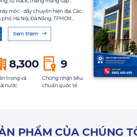
ông, tủ Rack, thang máng cáp...
máy móc - dây chuyền hiện đại. Các
 phố: Hà Nội, Đà Nẵng, TPHCM...
Xem thêm
8,300
9
án trong và
Chứng nhận tiêu
ài nước
chuẩn quốc tế
ẢN PHẨM CỦA CHÚNG T