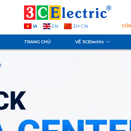
CỬA
VI
EN
ZH-CN
TRANG CHỦ
VỀ
3CElectric