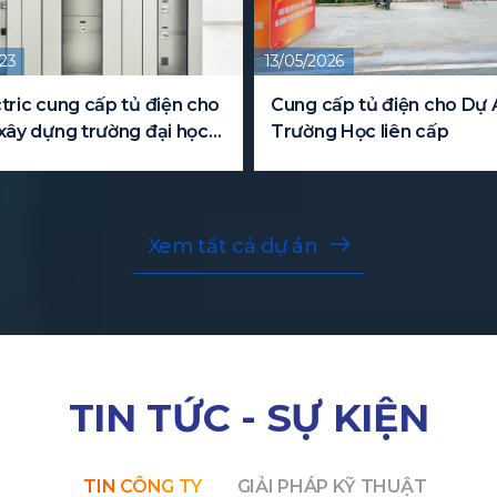
13/05/2026
10/07/20
ện cho
Cung cấp tủ điện cho Dự Án
Cung c
i học
Trường Học liên cấp
Biệt Th
Xem tất cả dự án
TIN TỨC - SỰ KIỆN
TIN CÔNG TY
GIẢI PHÁP KỸ THUẬT