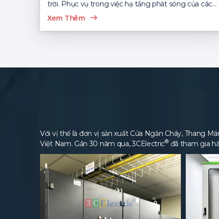
trời. Phục vụ trong việc hạ tầng phát sóng của các
nhà mạng viễn thông...
Xem Thêm
Với vị thế là đơn vị sản xuất Cửa Ngăn Cháy, Thang Máng
®
Việt Nam. Gần 30 năm qua, 3CElectric
đã tham gia hà