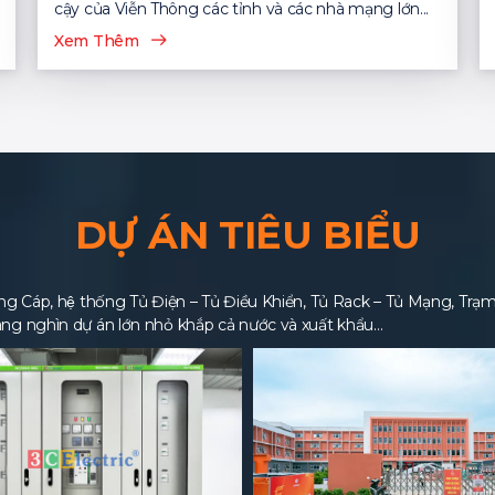
cậy của Viễn Thông các tỉnh và các nhà mạng lớn...
Xem Thêm
DỰ ÁN TIÊU BIỂU
 Cáp, hệ thống Tủ Điện – Tủ Điều Khiển, Tủ Rack – Tủ Mạng, Trạm BT
ng nghìn dự án lớn nhỏ khắp cả nước và xuất khẩu…