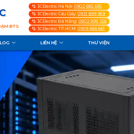
3CElectric Hà Nội:
0902 685 695
3C
3CElectric Cầu Giấy:
0931 899 959
3CElectric Đà Nẵng:
0902 999 356
TRẠM BTS
3CElectric TP.HCM:
0909 686 661
ALOG
LIÊN HỆ
THƯ VIỆN