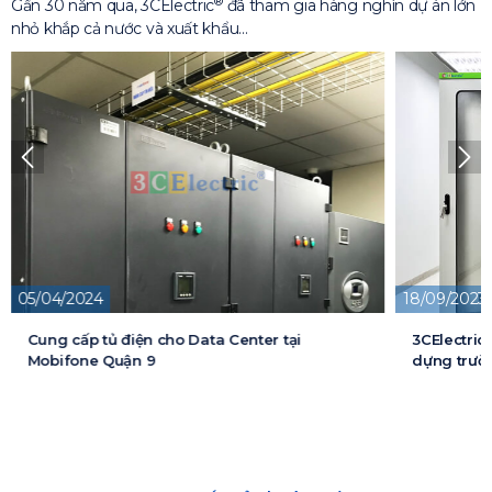
®
Gần 30 năm qua, 3CElectric
đã tham gia hàng nghìn dự án lớn
nhỏ khắp cả nước và xuất khẩu…
18/09/2023
13/05/2026
3CElectric cung cấp tủ điện cho Dự án xây
Cung cấp t
dựng trường đại học FPT
cấp