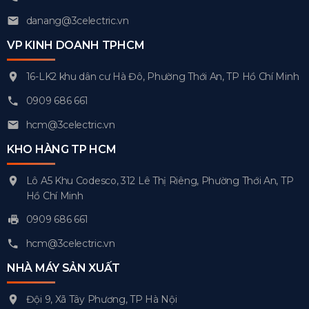
danang@3celectric.vn
VP KINH DOANH TPHCM
16-LK2 khu dân cư Hà Đô, Phường Thới An, TP Hồ Chí Minh
0909 686 661
hcm@3celectric.vn
KHO HÀNG TP HCM
Lô A5 Khu Codesco, 312 Lê Thị Riêng, Phường Thới An, TP
Hồ Chí Minh
0909 686 661
hcm@3celectric.vn
NHÀ MÁY SẢN XUẤT
Đội 9, Xã Tây Phương, TP Hà Nội