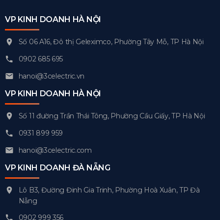
VP KINH DOANH HÀ NỘI
Số 06 A16, Đô thị Geleximco, Phường Tây Mỗ, TP Hà Nội
0902 685 695
hanoi@3celectric.vn
VP KINH DOANH HÀ NỘI
Số 11 đường Trần Thái Tông, Phường Cầu Giấy, TP Hà Nội
0931 899 959
hanoi@3celectric.com
VP KINH DOANH ĐÀ NẴNG
Lô B3, Đường Đinh Gia Trinh, Phường Hoà Xuân, TP Đà
Nẵng
0902 999 356