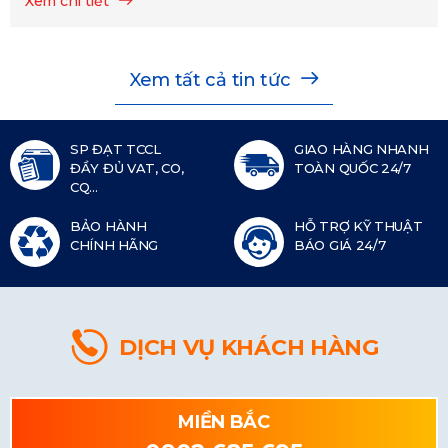
Xem chi tiết
Xem tất cả tin tức
SP ĐẠT TCCL
GIAO HÀNG NHANH
ĐẦY ĐỦ VAT, CO,
TOÀN QUỐC 24/7
CQ...
BẢO HÀNH
HỖ TRỢ KỸ THUẬT
CHÍNH HÃNG
BÁO GIÁ 24/7
DỊCH VỤ KHÁCH HÀNG
MIỀN BẮC