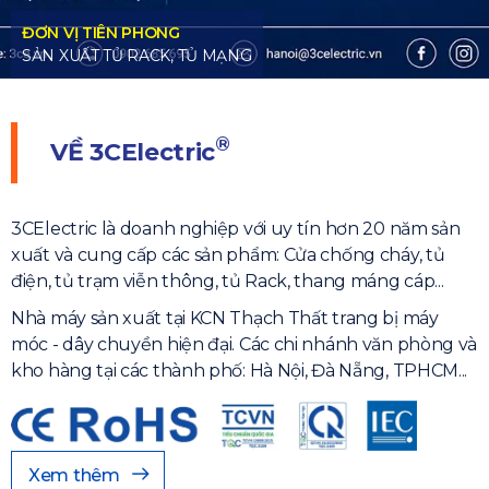
HONG
ACK, TỦ MẠNG
®
VỀ
3CElectric
3CElectric là doanh nghiệp với uy tín hơn 20 năm sản
xuất và cung cấp các sản phẩm: Cửa chống cháy, tủ
điện, tủ trạm viễn thông, tủ Rack, thang máng cáp...
Nhà máy sản xuất tại KCN Thạch Thất trang bị máy
móc - dây chuyền hiện đại. Các chi nhánh văn phòng và
kho hàng tại các thành phố: Hà Nội, Đà Nẵng, TPHCM...
Xem thêm