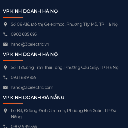
VP KINH DOANH HÀ NỘI
Số 06 A16, Đô thị Geleximco, Phường Tây Mỗ, TP Hà Nội
0902 685 695
hanoi@3celectric.vn
VP KINH DOANH HÀ NỘI
Số 11 đường Trần Thái Tông, Phường Cầu Giấy, TP Hà Nội
0931 899 959
hanoi@3celectric.com
VP KINH DOANH ĐÀ NẴNG
Lô B3, Đường Đinh Gia Trinh, Phường Hoà Xuân, TP Đà
Nẵng
0902 999 356