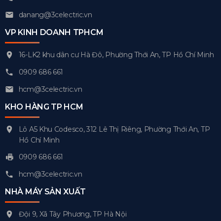
danang@3celectric.vn
VP KINH DOANH TPHCM
16-LK2 khu dân cư Hà Đô, Phường Thới An, TP Hồ Chí Minh
0909 686 661
hcm@3celectric.vn
KHO HÀNG TP HCM
Lô A5 Khu Codesco, 312 Lê Thị Riêng, Phường Thới An, TP
Hồ Chí Minh
0909 686 661
hcm@3celectric.vn
NHÀ MÁY SẢN XUẤT
Đội 9, Xã Tây Phương, TP Hà Nội