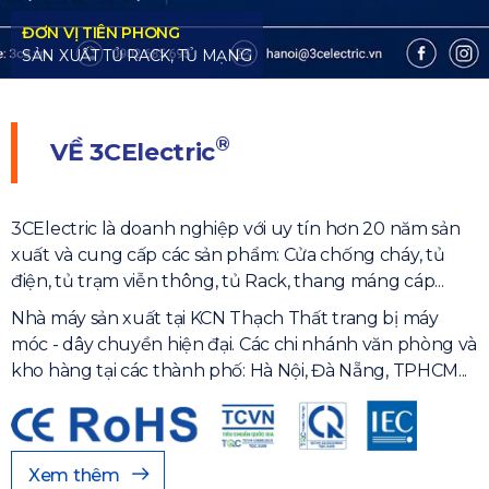
ONG
CK, TỦ MẠNG
®
VỀ
3CElectric
3CElectric là doanh nghiệp với uy tín hơn 20 năm sản
xuất và cung cấp các sản phẩm: Cửa chống cháy, tủ
điện, tủ trạm viễn thông, tủ Rack, thang máng cáp...
Nhà máy sản xuất tại KCN Thạch Thất trang bị máy
móc - dây chuyền hiện đại. Các chi nhánh văn phòng và
kho hàng tại các thành phố: Hà Nội, Đà Nẵng, TPHCM...
Xem thêm