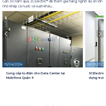
®
Gần 30 năm qua, 3CElectric
đã tham gia hàng nghìn dự án lớn
nhỏ khắp cả nước và xuất khẩu…
18/09/2023
13/05/2026
3CElectric cung cấp tủ điện cho Dự án xây
Cung cấp t
dựng trường đại học FPT
cấp