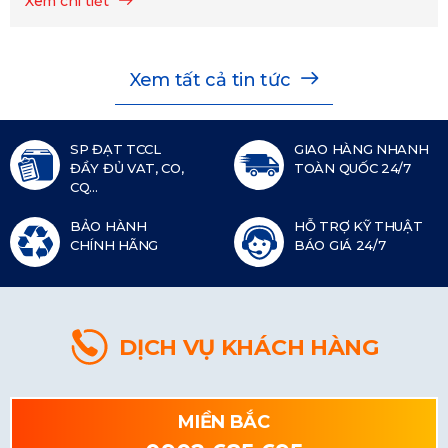
Xem chi tiết
Xem tất cả tin tức
SP ĐẠT TCCL
GIAO HÀNG NHANH
ĐẦY ĐỦ VAT, CO,
TOÀN QUỐC 24/7
CQ...
BẢO HÀNH
HỖ TRỢ KỸ THUẬT
CHÍNH HÃNG
BÁO GIÁ 24/7
DỊCH VỤ KHÁCH HÀNG
MIỀN BẮC