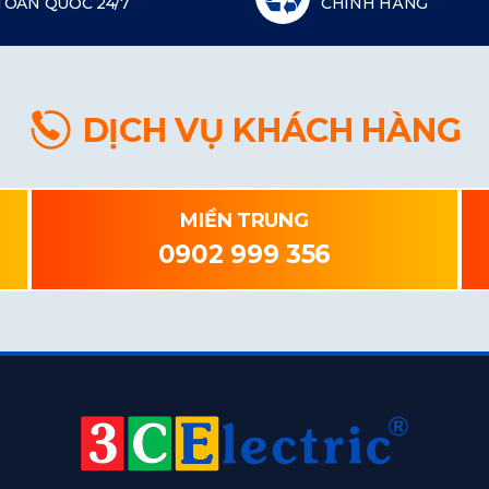
TOÀN QUỐC 24/7
CHÍNH HÃNG
DỊCH VỤ KHÁCH HÀNG
MIỀN TRUNG
0902 999 356