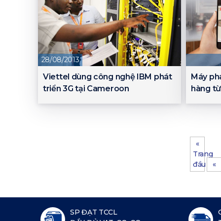
28/08/2013
Viettel dùng công nghệ IBM phát
Máy pha
triển 3G tại Cameroon
hàng từ
«
Trang
đầu
«
SP ĐẠT TCCL