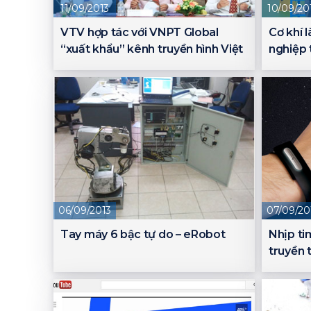
11/09/2013
10/09/20
VTV hợp tác với VNPT Global
Cơ khí 
“xuất khẩu” kênh truyền hình Việt
nghiệp 
06/09/2013
07/09/20
Tay máy 6 bậc tự do – eRobot
Nhịp ti
truyền 