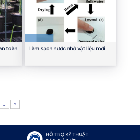
an toàn
Làm sạch nước nhờ vật liệu mới
...
»
HỖ TRỢ KỸ THUẬT