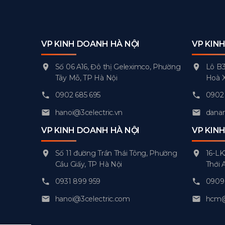
VP KINH DOANH HÀ NỘI
VP KIN
Số 06 A16, Đô thị Geleximco, Phường
Lô B3
Tây Mỗ, TP Hà Nội
Hoà 
0902 685 695
0902 
hanoi@3celectric.vn
danan
VP KINH DOANH HÀ NỘI
VP KIN
Số 11 đường Trần Thái Tông, Phường
16-LK
Cầu Giấy, TP Hà Nội
Thới 
0931 899 959
0909 
hanoi@3celectric.com
hcm@3