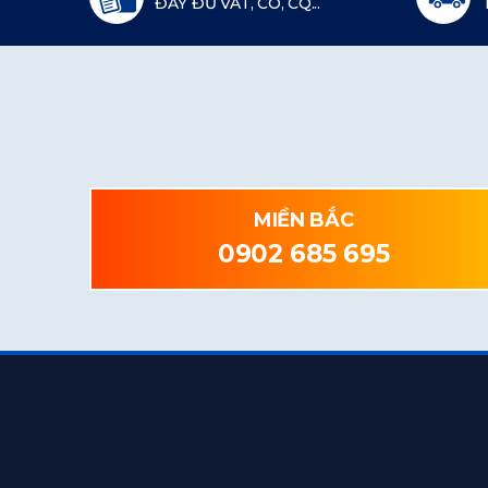
ĐẦY ĐỦ VAT, CO, CQ...
MIỀN BẮC
0902 685 695