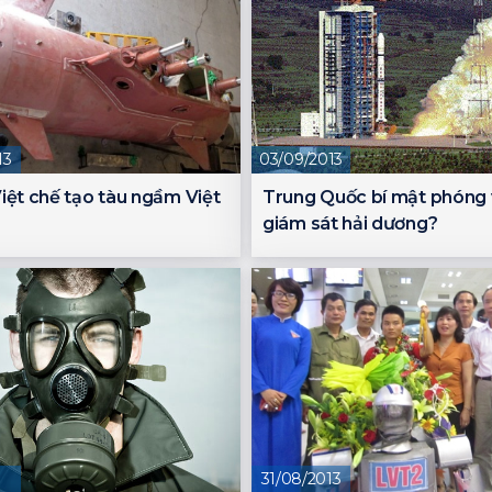
13
03/09/2013
iệt chế tạo tàu ngầm Việt
Trung Quốc bí mật phóng 
giám sát hải dương?
31/08/2013