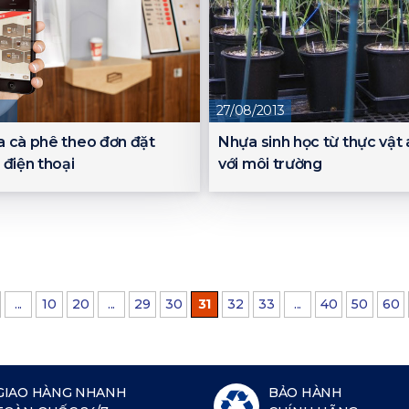
27/08/2013
 cà phê theo đơn đặt
Nhựa sinh học từ thực vật 
 điện thoại
với môi trường
...
10
20
...
29
30
31
32
33
...
40
50
60
GIAO HÀNG NHANH
BẢO HÀNH