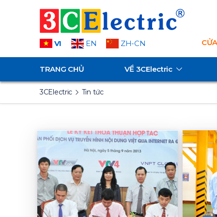
CỬA
VI
EN
ZH-CN
TRANG CHỦ
VỀ
3CElectric
3CElectric
Tin tức