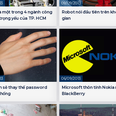
13
09/09/2013
là một trong 4 ngành công
Robot nói đầu tiên trên k
trọng yếu của TP. HCM
gian
13
06/09/2013
m sẽ thay thế password
Microsoft thôn tính Nokia 
thống
BlackBerry