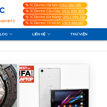
3CElectric Hà Nội:
0902 685 695
3C
3CElectric Cầu Giấy:
0931 899 959
3CElectric Đà Nẵng:
0902 999 356
TRẠM BTS
3CElectric TP.HCM:
0909 686 661
ALOG
LIÊN HỆ
THƯ VIỆN