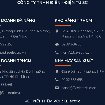
H DOANH ĐÀ NẴNG
KHO HÀNG TP HCM
, Đường Đinh Gia Trinh, Phường
Lô A5 Khu Codesco, 312 Lê 
Xuân, TP Đà Nẵng
Phường Thới An, TP Hồ Chí
999 356
0909 686 661
g@3celectric.vn
hcm@3celectric.vn
H DOANH TPHCM
NHÀ MÁY SẢN XUẤT
2 khu dân cư Hà Đô, Phường
Đội 9, Xã Tây Phương, TP H
An, TP Hồ Chí Minh
0902 685 695
686 661
hanoi@3celectric.com
celectric.vn
KẾT NỐI THÊM VỚI 3CElectric