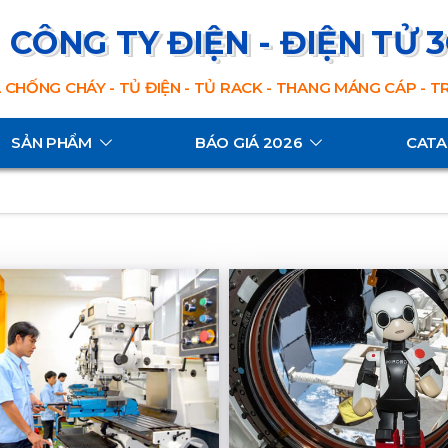
CÔNG TY ĐIỆN - ĐIỆN TỬ 
 CHỐNG CHÁY - TỦ ĐIỆN - TỦ RACK - THANG MÁNG CÁP - 
SẢN PHẨM
BÁO GIÁ 2026
CAT